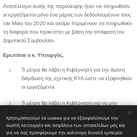
Αποτέλεσμα αυτής της παράλειψης ήταν να πληρωθούν
οι εργαζόμενοι μόνο ένα μέρος των δεδουλευμένων τους
τον Μάιο του 2020 και ακόμα περιμένουν να πληρωθούν
τη διαφορά που προκύπτει με βάση την απόφαση του
Δημοτικού Συμβουλίου.
Ε
ρωτάται
ο κ. Υπουργός,
Τι μέτρα θα λάβει η Κυβέρνηση για την άμεση
διόρθωση της σχετικής ΚΥΑ ώστε να εξοφληθούν
οι εργαζόμενοι.
Τι μέτρα θα λάβει η Κυβέρνηση για να μην
επαναληφθεί η ίδια καθυστέρηση τις επόμενες
Χρησιμοποιούμε τα cookies για να εξασφαλίσουμε την
χρονιές».
σωστή λειτουργία και ασφάλεια των ιστοσελίδων μας και
για να σας προσφέρουμε την καλύτερη δυνατή εμπειρία