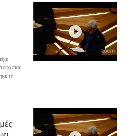
είχε
αποφάσισε
ηκε τη
μμές
νει