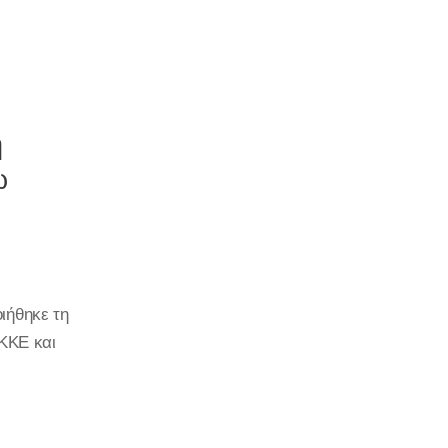
η
ω
ιήθηκε τη
ΚΚΕ και