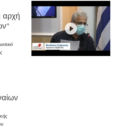
ή αρχή
ων"
μοτικό
ς
ναίων
ικής
ου