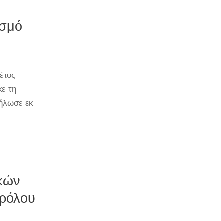
ισμό
έτος
ε τη
δήλωσε εκ
κών
 ρόλου