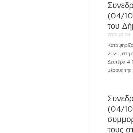
Συνεδρ
(04/10
του Δή
2021-10-04
Καταψηφίζο
2020, στη 
Δευτέρα 4 
μέρους της
Συνεδρ
(04/10
συμμορ
τους σ