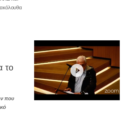
 ακόλουθα
α το
ων που
ικό