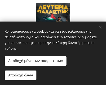
Χρησιμοποιούμε τα cookies για να εξασφαλίσουμε την
σωστή λειτουργία και ασφάλεια των ιστοσελίδων μας και
για να σας προσφέρουμε την καλύτερη δυνατή εμπειρία
χρήσης.
Αποδοχή μόνο των απαραίτητων
Αποδοχή όλων
Λαϊκή Συσπείρωση Αθήνας
Κ. Παλαιολόγου 10, Αθήνα, 104 38