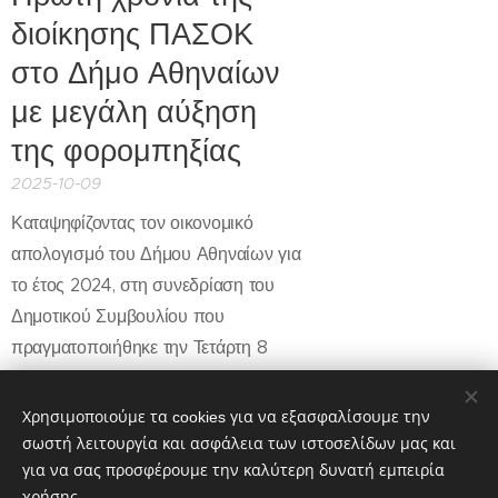
διοίκησης ΠΑΣΟΚ
στο Δήμο Αθηναίων
με μεγάλη αύξηση
της φορομπηξίας
2025-10-09
Καταψηφίζοντας τον οικονομικό
απολογισμό του Δήμου Αθηναίων για
το έτος 2024, στη συνεδρίαση του
Δημοτικού Συμβουλίου που
πραγματοποιήθηκε την Τετάρτη 8
Οκτώβρη 2025, o Χάρης
Βουρδουμπάς δημοτικός σύμβουλος
Χρησιμοποιούμε τα cookies για να εξασφαλίσουμε την
με τη «Λαϊκή Συσπείρωση» δήλωσε
σωστή λειτουργία και ασφάλεια των ιστοσελίδων μας και
τα εξής:
για να σας προσφέρουμε την καλύτερη δυνατή εμπειρία
χρήσης.