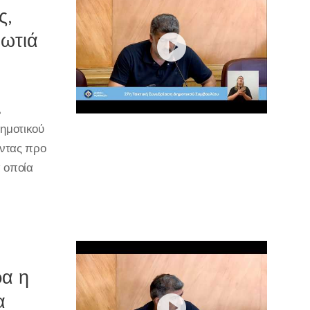
ς,
φωτιά
,
ημοτικού
οντας προ
 οποία
ρα η
α