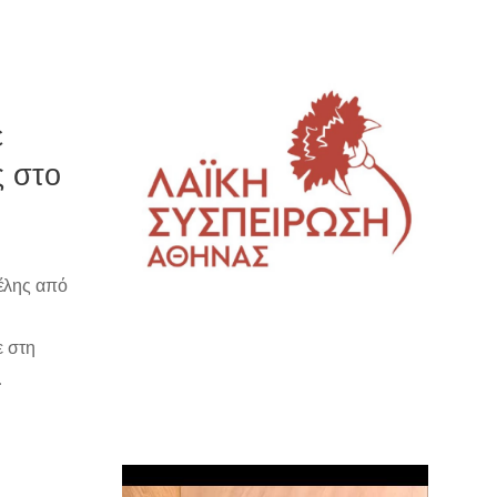
ε
ς στο
ψέλης από
ε στη
.