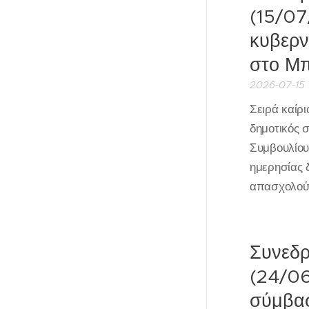
(15/07
κυβερν
στο Μπ
2026-07-15
Σειρά καί
δημοτικός 
Συμβουλίου
ημερησίας 
απασχολούν
Συνεδρ
(24/06
σύμβασ