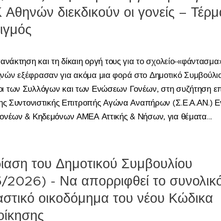
Αθηνών διεκδικούν οι γονείς – Τέρμ
ιγμός
ανάκτηση και τη δίκαιη οργή τους
για το σχολείο-«φάντασμα»
ών εξέφρασαν για ακόμα μια φορά στο Δημοτικό Συμβούλι
ι των
Συλλόγων και
των Ενώσεων
Γ
ονέων, στη συζήτηση επ
της Συντονιστικής Επιτροπής Αγώνα Αναπήρων (Σ.Ε.Α.ΑΝ.) Ε
ονέων & Κηδεμόνων ΑΜΕΑ Αττικής & Νήσων, για θέματα...
ίαση του Δημοτικού Συμβουλίου
/2026) - Να απορριφθεί το συνολικ
αστικό οικοδόμημα του νέου Κώδικα
οίκησης