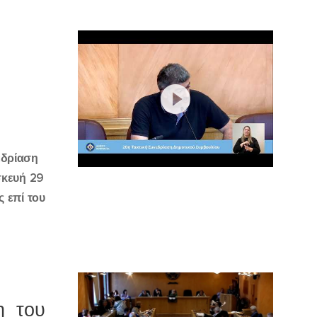
εδρίαση
σκευή 29
 επί του
η του