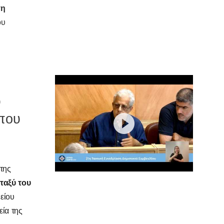
ση
ου
υ
που
της
ταξύ του
μείου
ία της