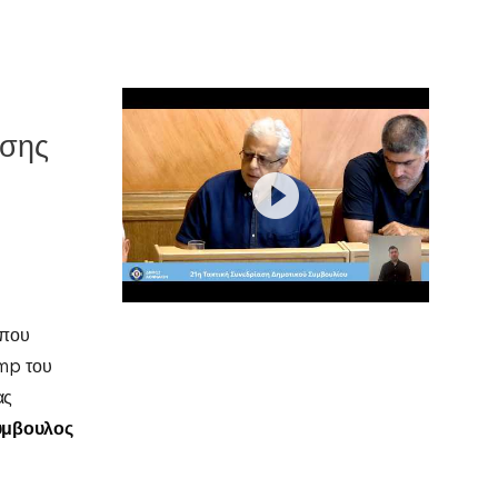
ησης
 που
amp
του
ας
σύμβουλος