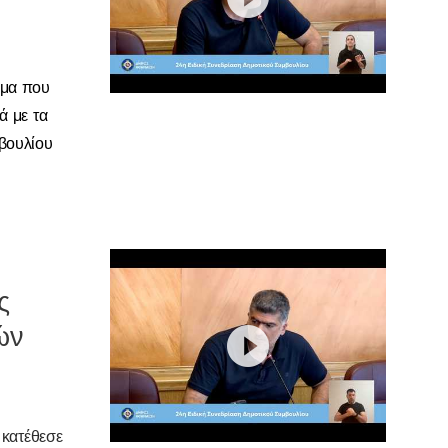
σμα που
ά με τα
βουλίου
ς
ών
α
κατέθεσε