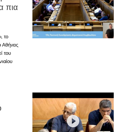
α πια
, το
ο Αθήνας
ί του
νιαίου
ό