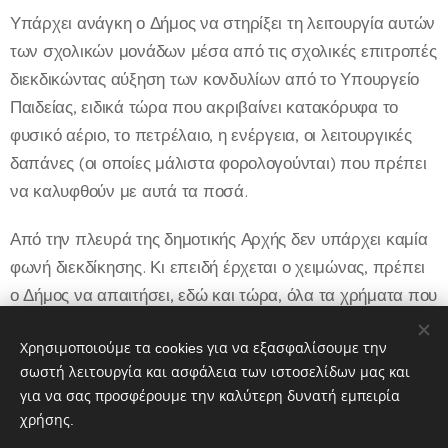
Υπάρχει ανάγκη ο Δήμος να στηρίξει τη λειτουργία αυτών
των σχολικών μονάδων μέσα από τις σχολικές επιτροπές
διεκδικώντας αύξηση των κονδυλίων από το Υπουργείο
Παιδείας, ειδικά τώρα που ακριβαίνει κατακόρυφα το
φυσικό αέριο, το πετρέλαιο, η ενέργεια, οι λειτουργικές
δαπάνες (οι οποίες μάλιστα φορολογούνται) που πρέπει
να καλυφθούν με αυτά τα ποσά.
Από την πλευρά της δημοτικής Αρχής δεν υπάρχει καμία
φωνή διεκδίκησης. Κι επειδή έρχεται ο χειμώνας, πρέπει
ο Δήμος να απαιτήσει, εδώ και τώρα, όλα τα χρήματα που
απαιτούνται για να λειτουργήσουν τα σχολεία της
Αθήνας».
Χρησιμοποιούμε τα cookies για να εξασφαλίσουμε την
σωστή λειτουργία και ασφάλεια των ιστοσελίδων μας και
για να σας προσφέρουμε την καλύτερη δυνατή εμπειρία
χρήσης.
Share