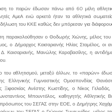
ωση το παρών έδωσαν πάνω από 60 μέλη αθλητικ
λητές ΑμεΑ ενώ αρκετά ήταν τα αθλητικά σωματεία
κδήλωση του ΚΚΕ καθώς δεν μπόρεσαν για διάφορους
ση παρακολούθησαν ο Θοδωρής Χιώνης, μέλος του
μος, ο Δήμαρχος Καισαριανής Ηλίας Σταμέλος, οι α
 Δ. Καισαριανής, Μανώλης Καραβασίλης, η αντιδήμ
ου.
ο του αθλητισμού, μεταξύ άλλων, το «παρών» έδω
ης Ελληνικής Γυμναστικής Ομοσπονδίας Θανάση
ς Ξιφασκίας Ανέστης Κωστίδης, ο Νίκος Γελαδάς
νσταντίνος Μπουντόλος, καθηγητής Αθλητικής Β
κπρόσωπος του ΣΕΓΑΣ στην ΕΟΕ, ο Δημήτρης Χαχάμ
δρόμων του ΣΕΓΑΣ ο Γιώργος Συμεωνίδης, μέλος 