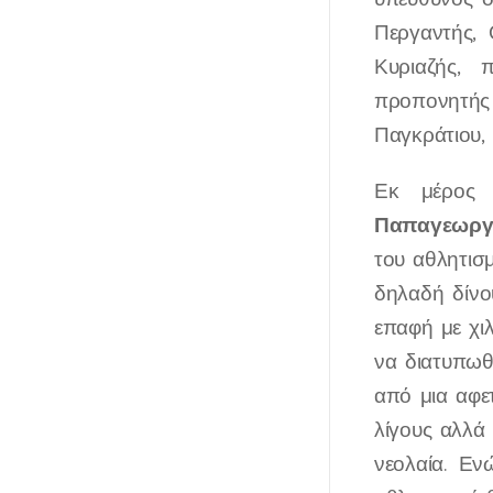
Περγαντής, 
Κυριαζής, 
προπονητής
Παγκράτιου,
Εκ μέρος 
Παπαγεωργ
του αθλητισ
δηλαδή δίνο
επαφή με χι
να διατυπωθ
από μια αφε
λίγους αλλά 
νεολαία. Ε