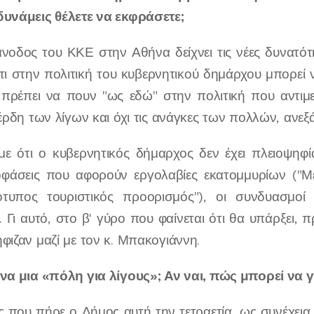
δυνάμεις θέλετε να εκφράσετε;
άνοδος του ΚΚΕ στην Αθήνα δείχνει τις νέες δυνατ
ι στην πολιτική του κυβερνητικού δημάρχου μπορεί ν
 πρέπει να πουν "ως εδώ" στην πολιτική που αντιμ
κέρδη των λίγων και όχι τις ανάγκες των πολλών, ανε
με ότι ο κυβερνητικός δήμαρχος δεν έχει πλειοψηφ
οφάσεις που αφορούν εργολαβίες εκατομμυρίων ("Μ
τυπος τουριστικός προορισμός"), οι συνδυασμο
Γι αυτό, στο β' γύρο που φαίνεται ότι θα υπάρξει, π
φιζαν μαζί με τον κ. Μπακογιάννη.
ήνα μια «πόλη για λίγους»; Αν ναι, πώς μπορεί να γ
ς που πήρε ο Δήμος αυτή την τετραετία, ως συνέχει