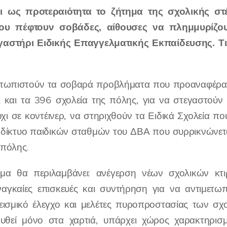
ει ως προτεραιότητα το ζήτημα της σχολικής σ
ου πέφτουν σοβάδες, αίθουσες να πλημμυρίζουν
γαστήρι Ειδικής Επαγγελματικής Εκπαίδευσης. Τ
μετωπιστούν τα σοβαρά προβλήματα που προαναφέρατ
ι και τα 396 σχολεία της πόλης, για να στεγαστού
όχι σε κοντέινερ, να στηριχθούν τα Ειδικά Σχολεία πο
 δίκτυο παιδικών σταθμών του ΔΒΑ που συρρικνώνεται
 πόλης.
α θα περιλαμβάνει: ανέγερση νέων σχολικών κτιρ
αγκαίες επισκευές και συντήρηση για να αντιμετ
ισμικό έλεγχο και μελέτες πυροπροστασίας των σ
ρυθεί μόνο στα χαρτιά, υπάρχει χώρος χαρακτηρισ