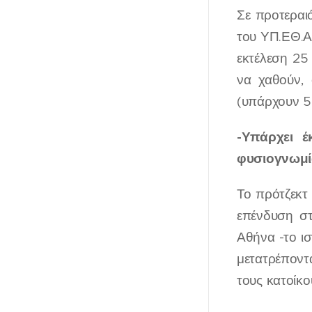
Σε προτεραι
του ΥΠ.ΕΘ.Α
εκτέλεση 25
να χαθούν,
(υπάρχουν 5
-Υπάρχει έ
φυσιογνωμία
Το πρότζεκτ 
επένδυση σ
Αθήνα -το ισ
μετατρέποντ
τους κατοίκο