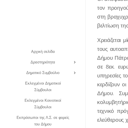
τον προηγού
στη βραχυχρ
βελτίωση τη
Χρειάζεται 
τους αυτοαπ
Αρχική σελίδα
Δήμου Πάτρα
Δραστηριότητα
σε 8εκ. ευρ
Δημοτικό Συμβούλιο
υπηρεσίες τ
Εκλεγμένοι Δημοτικοί
κερδίζουν ο
Σύμβουλοι
Δήμου. Συμ
Εκλεγμένοι Κοινοτικοί
κολυμβητήρια
Σύμβουλοι
τεχνικό πρ
Εκπρόσωποι της Λ.Σ. σε φορείς
ελεύθερους 
του Δήμου