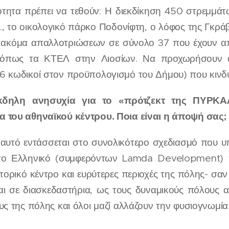
ότητα πρέπει να τεθούν: Η διεκδίκηση 450 στρεμμ
., το οικολογικό πάρκο Ποδονίφτη, ο λόφος της Γκρά
 ακόμα απαλλοτριώσεων σε σύνολο 37 που έχουν αποφ
 όπως τα ΚΤΕΛ στην Λιοσίων. Να προχωρήσουν άμ
6 κωδικοί στον προϋπολογισμό του Δήμου) που κινδ
κδηλη ανησυχία για το «πρότζεκτ της ΠΥΡΚΑ
 του αθηναϊκού κέντρου. Ποια είναι η άποψή σας;
αυτό εντάσσεται στο συνολικότερο σχεδιασμό που υπά
το Ελληνικό (συμφερόντων Lamda Development) πο
τορικό κέντρο και ευρύτερες περιοχές της πόλης- σαν
αι σε διασκεδαστήρια, ως τους δυναμικούς πόλους α
υς της πόλης και όλοι μαζί αλλάζουν την φυσιογνωμία