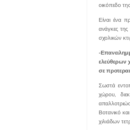
οικόπεδο τη
Είναι ένα π
ανάγκες της 
σχολικών κτ
-Επανειλημ
ελεύθερων χ
σε προτεραι
Σωστά εντοπ
χώρου, διε
απαλλοτριώσ
Βοτανικό κα
χιλιάδων τετ