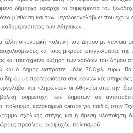
μενο δήμαρχο, ιεραρχεί τα συμφέροντα του ξενοδοχε
όνια μίσθωση και των μεγαλοεργολάβων που έχουν α
ς καθημερινότητας των Αθηναίων.
μία άλλη οικονομική πολιτική του Δήμου με γενναία 
ασχολούμενους και τους μικρούς επαγγελματίες της 
ς και ταυτόχρονα αύξηση των εσόδων του Δήμου απ
ώ και ο Δήμος εισπράττει μόλις 700χιλ. ευρώ. Γι
ου δήμου με προτεραιότητα στις κοινωνικές υπηρεσίε
ι εργολάβοι και πληρώνουν οι Αθηναίοι από την ιδιω
βολική συμμετοχή των δημοτών σε ανταποδοτι
, πολιτισμό, καλοκαιρινά camps για παιδιά, στην Τεχ
όγραμμα σχολικής στέγης και η άμεση υλοποίηση
χώρους πρασίνου, αναψυχής, πολιτισμού.