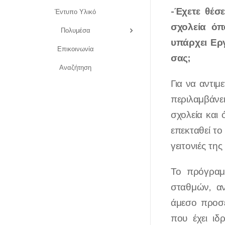
-Έχετε θέσ
Έντυπο Υλικό
σχολεία όπ
Πολυμέσα
υπάρχει Ερ
Επικοινωνία
σας;
Αναζήτηση
Για να αντι
περιλαμβάνε
σχολεία και 
επεκταθεί το
γειτονιές της
Το πρόγραμμ
σταθμών, αν
άμεσο προσε
που έχει ιδ