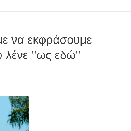
με να εκφράσουμε
υ λένε "ως εδώ"