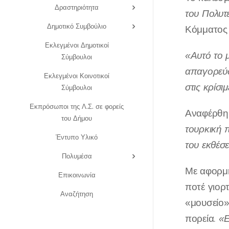
Δραστηριότητα
του Πολυτ
Δημοτικό Συμβούλιο
Κόμματος 
Εκλεγμένοι Δημοτικοί
«Αυτό το 
Σύμβουλοι
απαγορεύσ
Εκλεγμένοι Κοινοτικοί
στις κρίσ
Σύμβουλοι
Εκπρόσωποι της Λ.Σ. σε φορείς
Αναφέρθηκ
του Δήμου
τουρκική π
Έντυπο Υλικό
του εκθέσ
Πολυμέσα
Με αφορμή
Επικοινωνία
ποτέ γιορ
Αναζήτηση
«μουσείο» 
πορεία.
«Ε