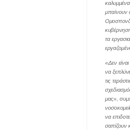
καλυμμένα
μπαίνουν 
Ομοσπονδί
κυβέρνηση
τα εργασι
εργαζομέν
«Δεν είνα
να ξεπλύνε
τις τεράστ
σχεδιασμός
μας»
, συ
νοσοκομεί
να επιδοτ
σαπίζουν 