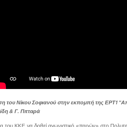
η του Νίκου Σοφιανού στην εκπομπή της ΕΡΤ1 "Από
ίδη & Γ. Πιτταρά
α του ΚΚΕ να δοθεί αγωνιστικό «παρών» στο Πολυτεχ