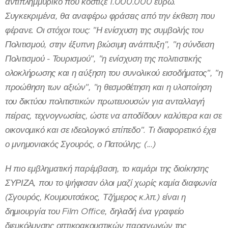
αντιπλημμυρικό που κόστιζε 1.000.000 ευρώ.
Συγκεκριμένα, θα αναφέρω φράσεις από την έκθεση που
φέρανε. Οι στόχοι τους: "Η ενίσχυση της συμβολής του
Πολιτισμού, στην έξυπνη βιώσιμη ανάπτυξη", "η σύνδεση
Πολιτισμού - Τουρισμού", "η ενίσχυση της πολιτιστικής
ολοκλήρωσης και η αύξηση του συνολικού εισοδήματος", "η
προώθηση των αξιών", "η θεσμοθέτηση και η υλοποίηση
του δικτύου πολιτιστικών πρωτευουσών για ανταλλαγή
πείρας, τεχνογνωσίας, ώστε να αποδίδουν καλύτερα και σε
οικονομικό και σε ιδεολογικό επίπεδο". Τι διαφορετικό έχει
ο μνημονιακός Σγουρός, ο Πατούλης; (...)
Η πιο εμβληματική παρέμβαση, το καμάρι της διοίκησης
ΣΥΡΙΖΑ, που το ψήφισαν όλοι μαζί χωρίς καμία διαφωνία
(Σγουρός, Κουμουτσάκος, Τζήμερος κ.λπ.) είναι η
δημιουργία του Film Office, δηλαδή ένα γραφείο
διευκόλυνσης οπτικοακουστικών παραγωγών της