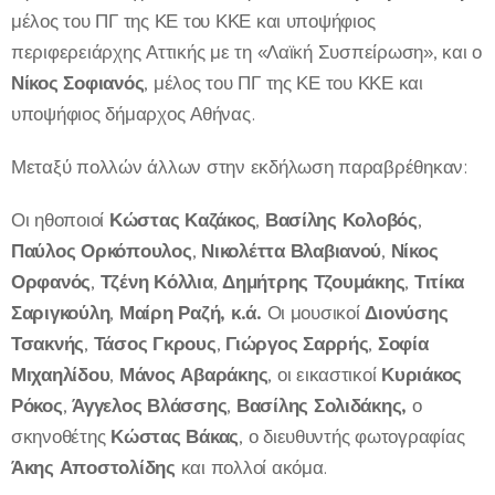
μέλος του ΠΓ της ΚΕ του ΚΚΕ και υποψήφιος
περιφερειάρχης Αττικής με τη «Λαϊκή Συσπείρωση», και ο
Νίκος Σοφιανός
, μέλος του ΠΓ της ΚΕ του ΚΚΕ και
υποψήφιος δήμαρχος Αθήνας.
Μεταξύ πολλών άλλων στην εκδήλωση παραβρέθηκαν:
Οι ηθοποιοί
Κώστας Καζάκος
,
Βασίλης Κολοβός
,
Παύλος Ορκόπουλος
,
Νικολέττα Βλαβιανού
,
Νίκος
Ορφανός
,
Τζένη Κόλλια
,
Δημήτρης Τζουμάκης
,
Τιτίκα
Σαριγκούλη
,
Μαίρη Ραζή, κ.ά.
Οι μουσικοί
Διονύσης
Τσακνής
,
Τάσος Γκρους
,
Γιώργος Σαρρής
,
Σοφία
Μιχαηλίδου
,
Μάνος Αβαράκης
, οι εικαστικοί
Κυριάκος
Ρόκος
,
Άγγελος Βλάσσης
,
Βασίλης Σολιδάκης,
ο
σκηνοθέτης
Κώστας Βάκας
, ο διευθυντής φωτογραφίας
Άκης Αποστολίδης
και πολλοί ακόμα.