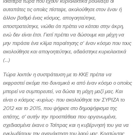
ιδιαίτερα τώρα που έχουν κυριολεκτικά βουλιάξει οι
αυταπάτες τις οποίες πίστεψε, ακολούθησε στον έναν ή
άλλον βαθμό ένας κόσμος, απογοητεύτηκε,
αποστρατεύτηκε, νιώθει ότι πρέπει να κάτσει στην άκρη,
ενώ δεν είναι έτσι. Γιατί πρέπει να δώσουμε και μάχη να
μην περάσει ένα κλίμα παραίτησης σ' έναν κόσμο που τους
ακολούθησε και απογοητεύτηκε, αδειάστηκε κυριολεκτικά
(...)
Τώρα λοιπόν η συστράτευση με το ΚΚΕ πρέπει να
εκφραστεί ακόμα πιο δυναμικά κι από έναν κόσμο ο οποίος
μπορεί να συμπορευτεί, να δώσει τη μάχη μαζί μας. Και
είναι ο κόσμος -κυρίως- που ακολούθησε τον ΣΥΡΙΖΑ το
2012 και το 2015, που ψήφισε στο δημοψήφισμα της
απάτης, σ' αυτήν την προσπάθεια που οργανωμένα,
σχεδιασμένα έκανε ο Τσίπρας και η κυβέρνησή του για να
εγκλωβίσουν την αγανάκτηση του λαού μας. Κρατώντας