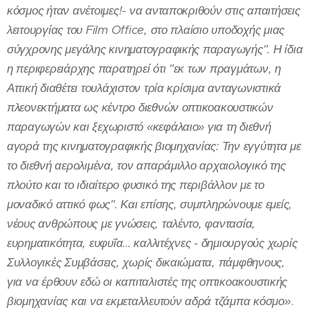
κόσμος ήταν ανέτοιμες!- να ανταποκριθούν στις απαιτήσεις
λειτουργίας του Film Office, στο πλαίσιο υποδοχής μιας
σύγχρονης μεγάλης κινηματογραφικής παραγωγής". Η ίδια
η περιφερειάρχης παρατηρεί ότι "εκ των πραγμάτων, η
Αττική διαθέτει τουλάχιστον τρία κρίσιμα ανταγωνιστικά
πλεονεκτήματα ως κέντρο διεθνών οπτικοακουστικών
παραγωγών και ξεχωριστό «κεφάλαιο» για τη διεθνή
αγορά της κινηματογραφικής βιομηχανίας: Την εγγύτητα με
το διεθνή αερολιμένα, τον απαράμιλλο αρχαιολογικό της
πλούτο και το ιδιαίτερο φυσικό της περιβάλλον με το
μοναδικό αττικό φως". Και επίσης, συμπληρώνουμε εμείς,
νέους ανθρώπους με γνώσεις, ταλέντο, φαντασία,
ευρηματικότητα, ευφυΐα... καλλιτέχνες - δημιουργούς χωρίς
Συλλογικές Συμβάσεις, χωρίς δικαιώματα, πάμφθηνους,
για να έρθουν εδώ οι καπιταλιστές της οπτικοακουστικής
βιομηχανίας και να εκμεταλλευτούν αδρά τζάμπα κόσμο»
.