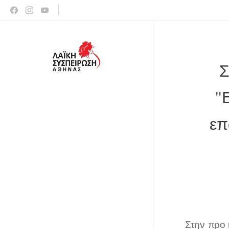
Σ
"
επ
Στην προ 