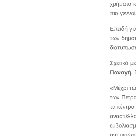
χρήματα κ
πιο γεννα
Επειδή γι
των δημοτ
διατυπώσε
Σχετικά μ
Παναγή,
δ
«Μέχρι τώ
των Πετρα
τα κέντρα
αναστέλλον
εμβολιασμ
αντιμετώπ