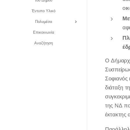
του Δήμου
οικ
Έντυπο Υλικό
Με
Πολυμέσα
αφ
Επικοινωνία
Πλ
Αναζήτηση
έδ
Ο Δήμαρχο
Συσπείρωσ
Σοφιανός 
διάταξη τ
συγκεκριμ
της ΝΔ πο
έκτακτης 
Παράλληλα