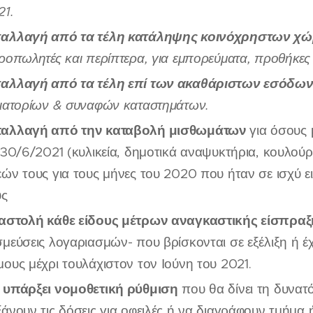
21.
αλλαγή από τα τέλη κατάληψης κοινόχρηστων χ
κροπωλητές και περίπτερα, για εμπορεύματα, προθήκες
αλλαγή από τα τέλη επί των ακαθάριστων εσόδω
τιατορίων & συναφών καταστημάτων.
αλλαγή από την καταβολή μισθωμάτων
για όσους 
ς 30/6/2021 (κυλικεία, δημοτικά αναψυκτήρια, κουλούρ
εών τους για τους μήνες του 2020 που ήταν σε ισχύ ει
υς
αστολή κάθε είδους μέτρων αναγκαστικής είσπραξ
σμεύσεις λογαριασμών- που βρίσκονται σε εξέλιξη ή έ
μους μέχρι τουλάχιστον τον Ιούνη του 2021.
 υπάρξει νομοθετική ρύθμιση
που θα δίνει τη δυνατ
ξάνουν τις δόσεις για οφειλές ή να διαγράφουν τμήμα 