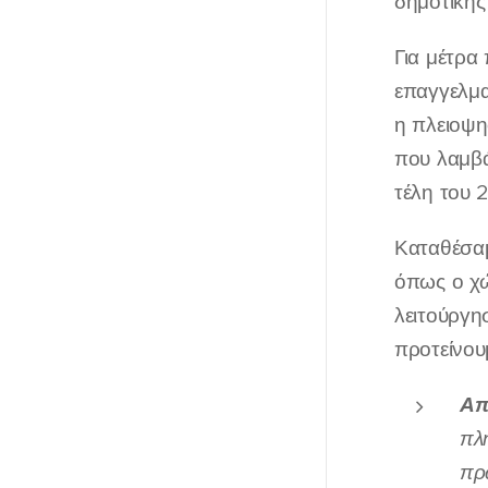
δημοτικής
Για μέτρα 
επαγγελμα
η πλειοψη
που λαμβά
τέλη του 2
Καταθέσαμ
όπως ο χώ
λειτούργη
προτείνου
Απ
πλ
πρ