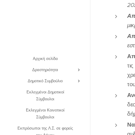
20
Απ
μι
Απ
εσ
Απ
Αρχική σελίδα
τι
Δραστηριότητα
χρ
Δημοτικό Συμβούλιο
το
Εκλεγμένοι Δημοτικοί
Αν
Σύμβουλοι
δε
Εκλεγμένοι Κοινοτικοί
δή
Σύμβουλοι
Να
Εκπρόσωποι της Λ.Σ. σε φορείς
αυ