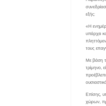
συνεδρία
εξής:
«Η ενημέρ
υπάρχει κ
πληττόμεν
τους επαγ
Με βάση τ
τρίμηνο, 
προέβλεπε
ουσιαστικ
Επίσης, υ
χώρων, πρ