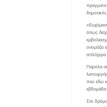
πραγματοπ
δημοτικός
«Ευχόμαστ
όπως δείχν
εμβολιασμ
ονομάζει α
απλόχερα 
Παρόλα αυ
λειτουργή
που εδώ κι
εβδομάδα 
Στο δρόμο