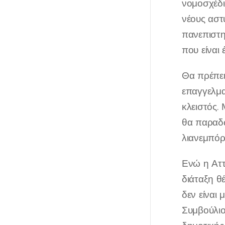
νομοσχέδι
νέους αστ
πανεπιστη
που είναι
Θα πρέπει
επαγγελμα
κλειστός.
θα παραδώ
λιανεμπόρι
Ενώ η Αττ
διάταξη θ
δεν είναι
Συμβούλιο