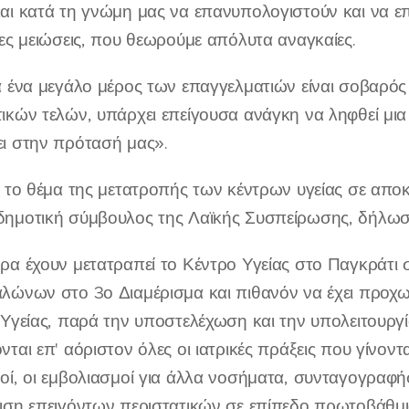
αι κατά τη γνώμη μας να επανυπολογιστούν και να ε
ίες μειώσεις, που θεωρούμε απόλυτα αναγκαίες.
α ένα μεγάλο μέρος των επαγγελματιών είναι σοβαρό
ικών τελών, υπάρχει επείγουσα ανάγκη να ληφθεί μι
ι στην πρότασή μας».
ε το θέμα της μετατροπής των κέντρων υγείας σε αποκ
ημοτική σύμβουλος της Λαϊκής Συσπείρωσης, δήλωσε
ρα έχουν μετατραπεί το Κέντρο Υγείας στο Παγκράτι 
λώνων στο 3ο Διαμέρισμα και πιθανόν να έχει προχωρή
 Υγείας, παρά την υποστελέχωση και την υπολειτουργία
ται επ' αόριστον όλες οι ιατρικές πράξεις που γίνοντ
οί, οι εμβολιασμοί για άλλα νοσήματα, συνταγογραφήσ
ιση επειγόντων περιστατικών σε επίπεδο πρωτοβάθμια