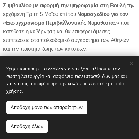
Συμβουλίου
με αφορμή την ψηφοφορία στη Βουλή
την
ερχόμενη Τρίτη 5 Μαΐου επί του
Νομοσχεδίου για τον
«Εκσυγχρονισμό Περιβαλλοντικής Νομοθεσίας»
που
κατέθεσε η κυβέρνηση και θα επιφέρει άμεσες
επιπτώσεις στο πολεοδομικό συγκρότημα των Αθηνών
και την ποιότητα ζωής των κατοίκων.
Χρησιμοποιούμε τα cookies για να εξασφαλίσουμε την
σωστή λειτουργία και ασφάλεια των ιστοσελίδων μας και
για να σας προσφέρουμε την καλύτερη δυνατή εμπειρία
Share
χρήσης.
Αποδοχή μόνο των απαραίτητων
Αποδοχή όλων
Λαϊκή Συσπείρωση Αθήνας © 2019-2026
Cookies