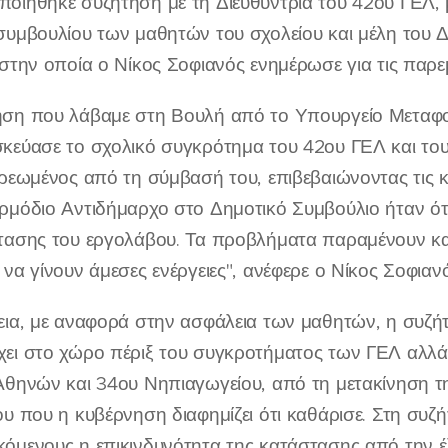
οιήθηκε συζήτηση με τη Διευθύντρια του 42ου ΓΕΛ, 
συμβουλίου των μαθητών του σχολείου και μέλη του 
 στην οποία ο Νίκος Σοφιανός ενημέρωσε για τις παρεμ
ση που λάβαμε στη Βουλή από το Υπουργείο Μεταφο
κεύασε το σχολικό συγκρότημα του 42ου ΓΕΛ και του 4
χρεωμένος από τη σύμβασή του, επιβεβαιώνοντας τις 
ρμόδιο Αντιδήμαρχο στο Δημοτικό Συμβούλιο ήταν ότι
τασης του εργολάβου. Τα προβλήματα παραμένουν και
 να γίνουν άμεσες ενέργειες", ανέφερε ο Νίκος Σοφιανό
εια, με αναφορά στην ασφάλεια των μαθητών, η συζή
ει στο χώρο πέριξ του συγκροτήματος των ΓΕΛ αλλά 
Αθηνών και 34ου Νηπιαγωγείου, από τη μετακίνηση τη
ου που η κυβέρνηση διαφημίζει ότι καθάρισε. Στη συζ
όμενους η επικινδυνότητα της κατάστασης από την έ