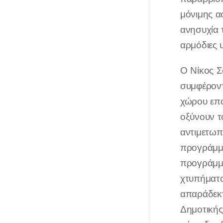
μόνιμης α
ανησυχία 
αρμόδιες 
Ο Νίκος Σ
συμφέροντ
χώρου επο
οξύνουν τ
αντιμετωπ
προγράμμα
προγράμμα
χτυπήματο
απαράδεκ
Δημοτικής