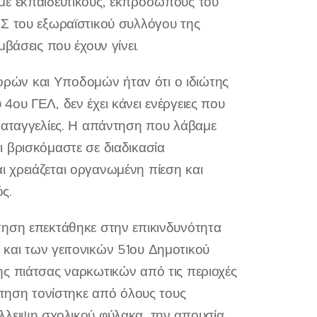
με εκπαιδευτικούς, εκπροσώπους του
ΔΣ του εξωραϊστικού συλλόγου της
βάσεις που έχουν γίνει.
ρών και Υποδομών ήταν ότι ο ιδιώτης
ου ΓΕΛ, δεν έχει κάνει ενέργειες που
καταγγελίες. Η απάντηση που λάβαμε
 βρισκόμαστε σε διαδικασία
 χρειάζεται οργανωμένη πίεση και
ς.
τηση επεκτάθηκε στην επικινδυνότητα
και των γειτονικών 51ου Δημοτικού
ς πιάτσας ναρκωτικών από τις περιοχές
ήτηση τονίστηκε από όλους τους
λλειψη σχολικού φύλακα, την απουσία