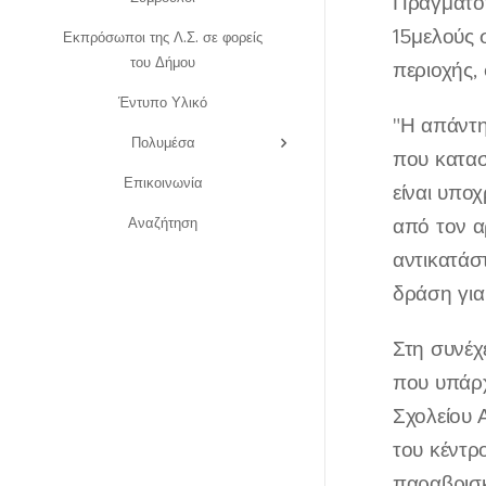
Πραγματοπ
15μελούς 
Εκπρόσωποι της Λ.Σ. σε φορείς
του Δήμου
περιοχής,
Έντυπο Υλικό
"Η απάντη
Πολυμέσα
που κατασ
Επικοινωνία
είναι υπο
Αναζήτηση
από τον α
αντικατάσ
δράση για
Στη συνέχ
που υπάρχ
Σχολείου 
του κέντρ
παραβρισκ