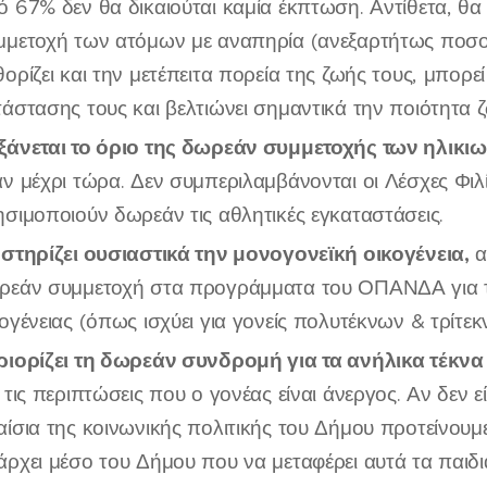
ό 67% δεν θα δικαιούται καμία έκπτωση. Αντίθετα, θα
μμετοχή των ατόμων με αναπηρία (ανεξαρτήτως ποσο
ορίζει και την μετέπειτα πορεία της ζωής τους, μπορε
τάστασης τους και βελτιώνει σημαντικά την ποιότητα ζ
ξάνεται το όριο της δωρεάν συμμετοχής των ηλικιω
αν μέχρι τώρα. Δεν συμπεριλαμβάνονται οι Λέσχες Φι
ησιμοποιούν δωρεάν τις αθλητικές εγκαταστάσεις.
 στηρίζει ουσιαστικά την μονογονεϊκή οικογένεια,
α
ρεάν συμμετοχή στα προγράμματα του ΟΠΑΝΔΑ για τ
ογένειας (όπως ισχύει για γονείς πολυτέκνων & τρίτε
ριορίζει τη δωρεάν συνδρομή για τα ανήλικα τέκν
 τις περιπτώσεις που ο γονέας είναι άνεργος. Αν δεν
αίσια της κοινωνικής πολιτικής του Δήμου προτείνουμε
άρχει μέσο του Δήμου που να μεταφέρει αυτά τα παιδιά