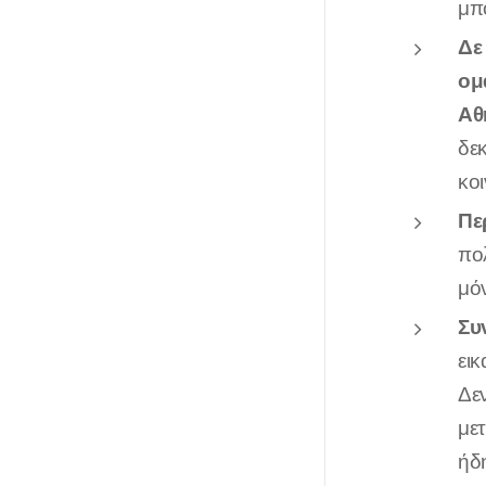
μπ
Δε
ομ
Αθ
δε
κο
Πε
πο
μό
Συ
ει
Δε
με
ήδ