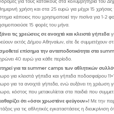
νδρομές για τους κατοίκους στα κολυμβητήρια του Δή
θημερινή χρήση και στα 25 ευρώ για μέχρι 15 χρήσεις 
στημα κάποιος που χρησιμοποιεί την πισίνα για 1-2 
ησιμοποιούσε 15 φορές του μήνα.
ξάνει τις χρεώσεις σε ανοιχτά και κλειστά γήπεδα
γ
ρεύουν εκτός Δήμου Αθηναίων, είτε δε συμμετέχουν σ
σμοθετεί επίσημα την ανταποδοτικότητα στα
summ
ηρώνει 40 ευρώ για κάθε περίοδο.
ατηρεί για τα
summer
camps
των αθλητικών συλλό
άωρο για κλειστά γήπεδα και γήπεδα ποδοσφαίρου 11×1
άωρο για τα ανοιχτά γήπεδα, ενώ αυξάνει τη χρέωση 
άωρο, κόστος που μετακυλίεται στα παιδιά που συμμετ
καθαρίζει ότι «όσοι χρωστάνε φεύγουν»!
Με την παρ
τάξεις για τις αθλητικές εγκαταστάσεις η διευκρίνιση