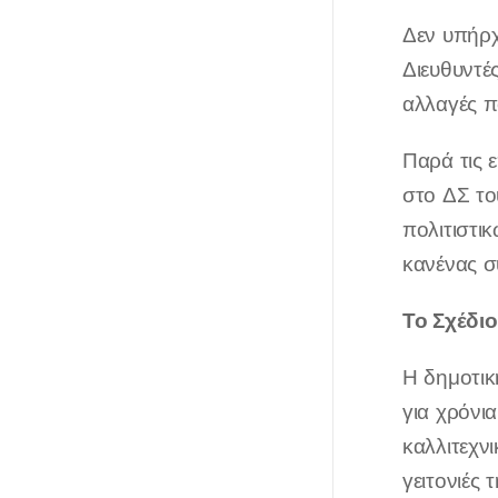
Δεν υπήρχ
Διευθυντέ
αλλαγές π
Παρά τις 
στο ΔΣ το
πολιτιστι
κανένας σ
Το Σχέδι
Η δημοτικ
για χρόνι
καλλιτεχν
γειτονιές 