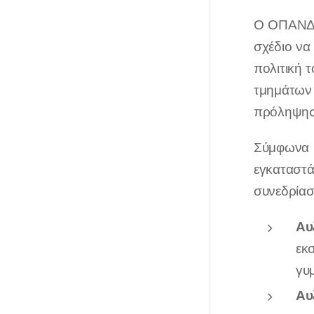
Ο ΟΠΑΝΔΑ 
σχέδιο να
πολιτική 
τμημάτων 
πρόληψης 
Σύμφωνα μ
εγκαταστά
συνεδρίασ
Αυ
εκ
γυ
Αυ