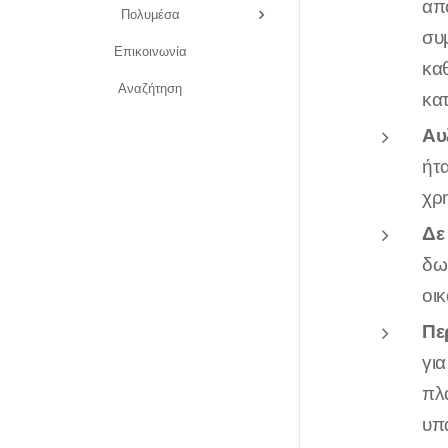
απ
Πολυμέσα
συ
Επικοινωνία
καθ
Αναζήτηση
κα
Αυ
ήτ
χρ
Δε
δω
οικ
Πε
για
πλ
υπ