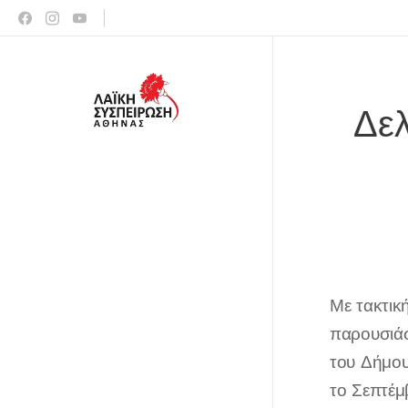
Δελ
Με τακτικ
παρουσιάσ
του Δήμου
το Σεπτέμ