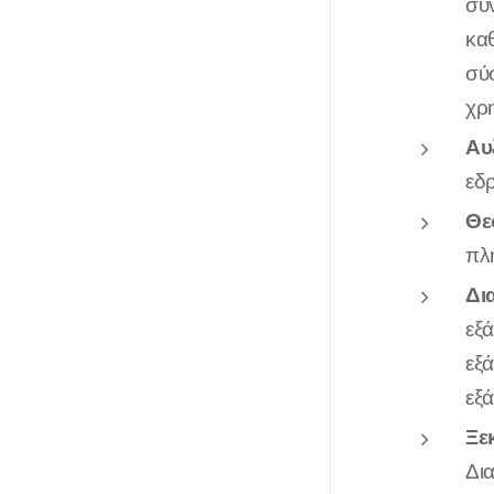
συ
κα
σύ
χρ
Αυ
εδ
Θε
πλ
Δι
εξ
εξ
εξ
Ξε
Δια