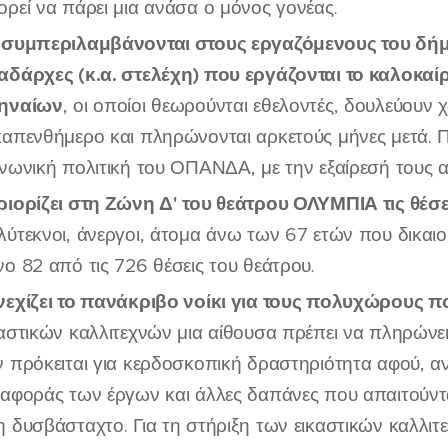
ορεί να πάρει μια ανάσα ο μόνος γονέας.
 συμπεριλαμβάνονται στους εργαζόμενους του δήμ
αδάρχες (κ.α. στελέχη) που εργάζονται το καλοκαίρ
ηναίων
, οι οποίοι θεωρούνται εθελοντές, δουλεύουν
καπενθήμερο και πληρώνονται αρκετούς μήνες μετά. 
ινωνική πολιτική του ΟΠΑΝΔΑ, με την εξαίρεσή τους
ριορίζει στη Ζώνη Δ' του θεάτρου ΟΛΥΜΠΙΑ τις θέσει
λύτεκνοι, άνεργοι, άτομα άνω των 67 ετών που δικαιο
νο 82 από τις 726 θέσεις του θεάτρου.
νεχίζει το πανάκριβο νοίκι για τους πολυχώρους π
καστικών καλλιτεχνών μια αίθουσα πρέπει να πληρώνε
ν πρόκειται για κερδοσκοπική δραστηριότητα αφού, α
ταφοράς των έργων και άλλες δαπάνες που απαιτούνται
η δυσβάσταχτο. Για τη στήριξη των εικαστικών καλλιτε