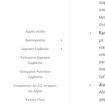
πα
οπ
εί
σω
Αρχική σελίδα
Εμ
με
Δραστηριότητα
κα
Δημοτικό Συμβούλιο
υπ
Εκλεγμένοι Δημοτικοί
γι
Σύμβουλοι
όσ
Εκλεγμένοι Κοινοτικοί
τμ
Σύμβουλοι
Αυ
Εκπρόσωποι της Λ.Σ. σε φορείς
του Δήμου
ΑΜ
χε
Έντυπο Υλικό