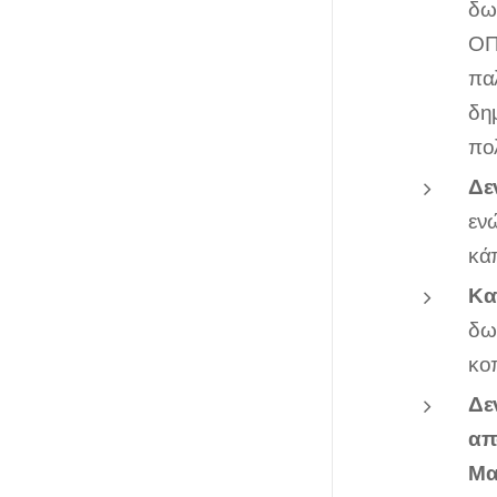
δω
ΟΠ
πα
δη
πο
Δε
εν
κά
Κα
δω
κο
Δε
απ
Μα