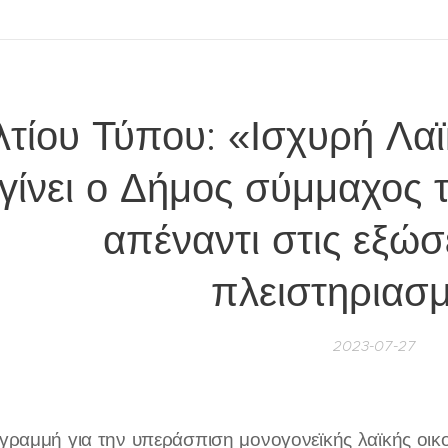
λτίου Τύπου: «Ισχυρή Λα
 γίνει ο Δήμος σύμμαχος 
απέναντι στις εξώσε
πλειστηριασ
2023-07-27
ραμμή για την υπεράσπιση μονογονεϊκής λαϊκής οικογ