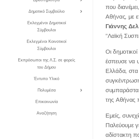
που διανέμει
Δημοτικό Συμβούλιο
Αθήνας, με 
Εκλεγμένοι Δημοτικοί
Γιάννης Δελ
Σύμβουλοι
"Λαϊκή Συσπ
Εκλεγμένοι Κοινοτικοί
Σύμβουλοι
Οι δημοτικο
Εκπρόσωποι της Λ.Σ. σε φορείς
έσπευσε να υ
του Δήμου
Ελλάδα, στα 
Έντυπο Υλικό
συγκέντρωση
συμπαράστασ
Πολυμέσα
της Αθήνας π
Επικοινωνία
Αναζήτηση
Εμείς, συνεχ
Παλεύουμε γι
αδίστακτη πο