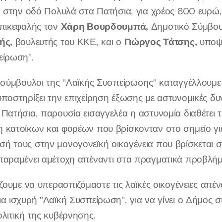
, στην οδό Πολυλά στα Πατήσια, για χρέος 800 ευρώ,
Χάρη Βουρδουμπά,
επικεφαλής τον
Δημοτικό Σύμβουλ
ής,
Γιώργος Τάτσης,
βουλευτής του ΚΚΕ, και ο
υποψή
είρωση".
ί σύμβουλοι της "Λαϊκής Συσπείρωσης" καταγγέλλουμ
ποστηρίξει την επιχείρηση έξωσης με αστυνομικές δυ
Πατήσια, παρουσία εισαγγελέα η αστυνομία διαθέτει τι
 κατοίκων και φορέων που βρίσκονταν στο σημείο γι
ή τους στην μονογονεϊκή οικογένεια που βρίσκεται σ
αραμένει αμέτοχη απέναντι στα πραγματικά προβλήματ
ίζουμε να υπερασπιζόμαστε τις λαϊκές οικογένειες απέν
α ισχυρή "Λαϊκή Συσπείρωση", για να γίνει ο Δήμος 
λιτική της κυβέρνησης.