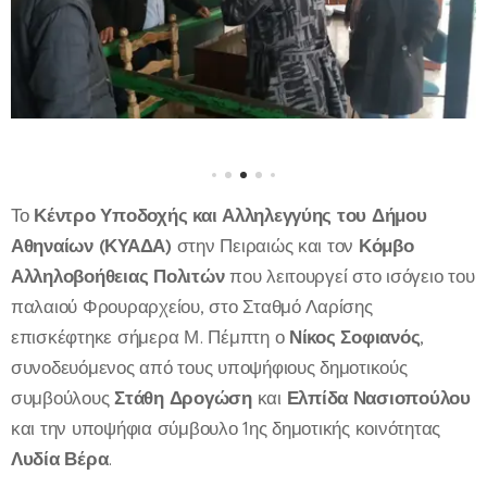
Το
Κέντρο Υποδοχής και Αλληλεγγύης του Δήμου
Αθηναίων (ΚΥΑΔΑ)
στην Πειραιώς και τον
Κόμβο
Αλληλοβοήθειας Πολιτών
που λειτουργεί στο ισόγειο του
παλαιού Φρουραρχείου, στο Σταθμό Λαρίσης
επισκέφτηκε σήμερα Μ. Πέμπτη ο
Νίκος Σοφιανός
,
συνοδευόμενος από τους υποψήφιους δημοτικούς
συμβούλους
Στάθη Δρογώση
και
Ελπίδα Νασιοπούλου
και την υποψήφια σύμβουλο 1ης δημοτικής κοινότητας
Λυδία Βέρα
.