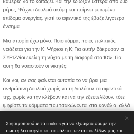
κάμερες να το κοιτάζει. Και την έδιωξαν ύστερα από δύο
μέρες. Ψάχνει δουλειά ακόμη και παίρνει μειωμένο
επίδομα ανεργίας, γιατί το αφεντικό της έβαζε λιγότερα
ένσημα.
Μια απορία έχω μόνο. Ποιο κόμμα, ποιος πολιτικός
νοιάζεται για την Κ; Ψήφισε η Κ; Για αυτήν δάκρυσαν οι
ΣΥΡΙΖΑίοι εκείνη τη νύχτα με τη διαφορά στο 10%; Για
αυτή θα νοιαστούν οι νικητές;
Και ναι, αν σας φαίνεται ουτοπία το να βρει μια
ανθρώπινη δουλειά χωρίς να τη διαλύουν τα αφεντικά
της, χωρίς να την κλέβουν και να την εξευτελίζουν, τότε
ψηφίστε τα κόμματα που τσακώνονται στα κανάλια, αλλά
συμφωνούν τελικά μεταξύ τους. Υπάρχουμε πολλοί
ανένταχτοι αριστεροί που θα στηρίξουμε ΚΚΕ, γιατί
Χρησιμοποιούμε τα cookies για να εξασφαλίσουμε την
ακριβώς το ΚΚΕ υπερασπίζεται την Κ...
σωστή λειτουργία και ασφάλεια των ιστοσελίδων μας και