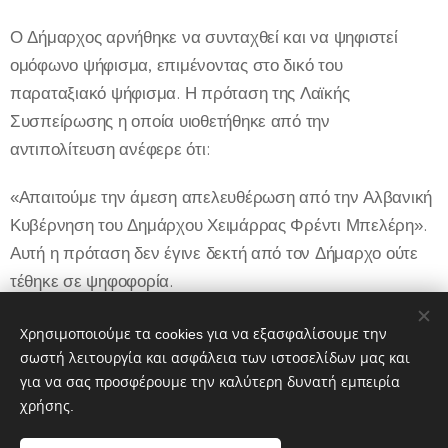
Ο Δήμαρχος αρνήθηκε να συνταχθεί και να ψηφιστεί
ομόφωνο ψήφισμα, επιμένοντας στο δικό του
παραταξιακό ψήφισμα. Η πρόταση της Λαϊκής
Συσπείρωσης η οποία υιοθετήθηκε από την
αντιπολίτευση ανέφερε ότι:
«Απαιτούμε την άμεση απελευθέρωση από την Αλβανική
Κυβέρνηση του Δημάρχου Χειμάρρας Φρέντι Μπελέρη».
Αυτή η πρόταση δεν έγινε δεκτή από τον Δήμαρχο ούτε
τέθηκε σε ψηφοφορία.
Στο δικό του παραταξιακό ψήφισμα η Λαϊκή Συσπείρωση
Χρησιμοποιούμε τα cookies για να εξασφαλίσουμε την
ψήφισε λευκό.
σωστή λειτουργία και ασφάλεια των ιστοσελίδων μας και
για να σας προσφέρουμε την καλύτερη δυνατή εμπειρία
χρήσης.
Share