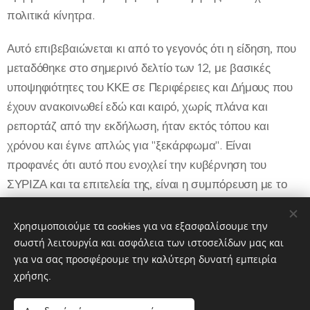
πολιτικά κίνητρα.
Αυτό επιβεβαιώνεται κι από το γεγονός ότι η είδηση, που
μεταδόθηκε στο σημερινό δελτίο των 12, με βασικές
υποψηφιότητες του ΚΚΕ σε Περιφέρειες και Δήμους που
έχουν ανακοινωθεί εδώ και καιρό, χωρίς πλάνα και
ρεπορτάζ από την εκδήλωση, ήταν εκτός τόπου και
χρόνου και έγινε απλώς για "ξεκάρφωμα". Είναι
προφανές ότι αυτό που ενοχλεί την κυβέρνηση του
ΣΥΡΙΖΑ και τα επιτελεία της, είναι η συμπόρευση με το
Κομμουνιστικό Κόμμα Ελλάδας και τα ψηφοδέλτια που
στηρίζει σε Δήμους και Περιφέρειες, την οποία δεν μπορεί
Χρησιμοποιούμε τα cookies για να εξασφαλίσουμε την
ούτε να κρύψει ούτε να ανακόψει».
σωστή λειτουργία και ασφάλεια των ιστοσελίδων μας και
για να σας προσφέρουμε την καλύτερη δυνατή εμπειρία
χρήσης.
Share