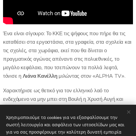
Ένα είναι σίγουρο: Το ΚΚΕ τις ψήφους που πήρε θα τις
καταθέσει στα εργοστάσια, στα γραφεία, στα σχολεία και
τις σχολές, στα χωράφια, εκεί που θα δίνεται ο
πραγματικός αγώνας απέναντι στις πολυεθνικές, το
μεγάλο κεφάλαιο, που τσεπώνουν τα πολλά λεφτά,
τόνισε η
Λιάνα Κανέλλη
μιλώντας στον «ALPHA TV».
Χαρακτήρισε ως θετικό για τον ελληνικό λαό το
ενδεχόμενο να μην μπει στη Βουλή η Χρυσή Αυγή και
τόνισε ότι ακόμη και αν μπει οριακά πρέπει να πάει στη
φυλακή, εκεί που είναι η θέση της για τα εγκλήματα που
Χρησιμοποιούμε τα cookies για να εξασφαλίσουμε την
έκανε.
σωστή λειτουργία και ασφάλεια των ιστοσελίδων μας και
για να σας προσφέρουμε την καλύτερη δυνατή εμπειρία