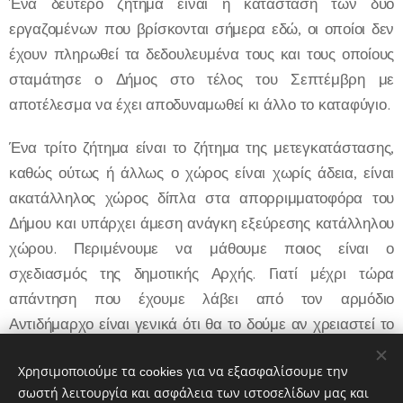
Ένα δεύτερο ζήτημα είναι η κατάσταση των δύο
εργαζομένων που βρίσκονται σήμερα εδώ, οι οποίοι δεν
έχουν πληρωθεί τα δεδουλευμένα τους και τους οποίους
σταμάτησε ο Δήμος στο τέλος του Σεπτέμβρη με
αποτέλεσμα να έχει αποδυναμωθεί κι άλλο το καταφύγιο.
Ένα τρίτο ζήτημα είναι το ζήτημα της μετεγκατάστασης,
καθώς ούτως ή άλλως ο χώρος είναι χωρίς άδεια, είναι
ακατάλληλος χώρος δίπλα στα απορριμματοφόρα του
Δήμου και υπάρχει άμεση ανάγκη εξεύρεσης κατάλληλου
χώρου. Περιμένουμε να μάθουμε ποιος είναι ο
σχεδιασμός της δημοτικής Αρχής. Γιατί μέχρι τώρα
απάντηση που έχουμε λάβει από τον αρμόδιο
Αντιδήμαρχο είναι γενικά ότι θα το δούμε αν χρειαστεί το
ζήτημα της μετεγκατάστασης, ενώ το πρόβλημα εδώ είναι
πολύ συγκεκριμένο».
Χρησιμοποιούμε τα cookies για να εξασφαλίσουμε την
σωστή λειτουργία και ασφάλεια των ιστοσελίδων μας και