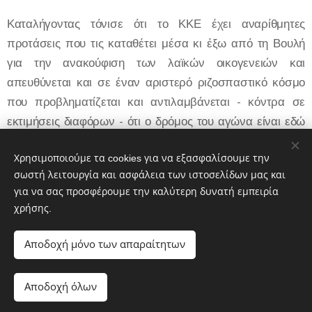
Καταλήγοντας τόνισε ότι το ΚΚΕ έχει αναρίθμητες
προτάσεις που τις καταθέτει μέσα κι έξω από τη Βουλή
για την ανακούφιση των λαϊκών οικογενειών και
απευθύνεται και σε έναν αριστερό ριζοσπαστικό κόσμο
που προβληματίζεται και αντιλαμβάνεται - κόντρα σε
εκτιμήσεις διαφόρων - ότι ο δρόμος του αγώνα είναι εδώ
για να ανατρέψουμε αυτούς τους συσχετισμούς, σε αυτή
τη ζωή και όχι στη δευτέρα παρουσία.
Χρησιμοποιούμε τα cookies για να εξασφαλίσουμε την
σωστή λειτουργία και ασφάλεια των ιστοσελίδων μας και
για να σας προσφέρουμε την καλύτερη δυνατή εμπειρία
χρήσης.
Share
Αποδοχή μόνο των απαραίτητων
Αποδοχή όλων
Λαϊκή Συσπείρωση Αθήνας © 2019-2026
Cookies