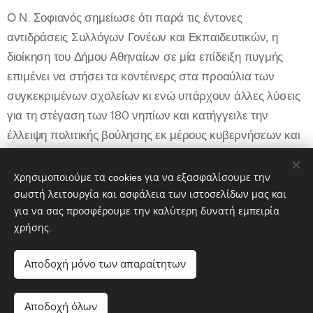
Ο Ν. Σοφιανός σημείωσε ότι παρά τις έντονες
αντιδράσεις Συλλόγων Γονέων και Εκπαιδευτικών, η
διοίκηση του Δήμου Αθηναίων σε μία επίδειξη πυγμής
επιμένει να στήσει τα κοντέινερς στα προαύλια των
συγκεκριμένων σχολείων κι ενώ υπάρχουν άλλες λύσεις
για τη στέγαση των 180 νηπίων και κατήγγειλε την
έλλειψη πολιτικής βούλησης εκ μέρους κυβερνήσεων και
δημοτικών αρχών να φτιάξουν σύγχρονες σχολικές
μονάδες για όλες τις βαθμίδες της Εκπαίδευσης και της
Χρησιμοποιούμε τα cookies για να εξασφαλίσουμε την
Δίχρονης Προσχολικής Αγωγής.
σωστή λειτουργία και ασφάλεια των ιστοσελίδων μας και
για να σας προσφέρουμε την καλύτερη δυνατή εμπειρία
χρήσης.
Share
Αποδοχή μόνο των απαραίτητων
Αποδοχή όλων