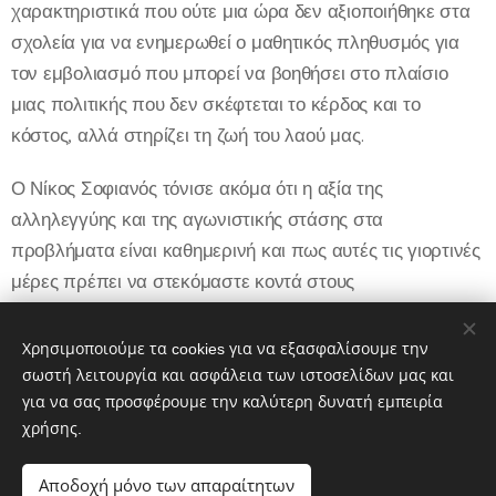
χαρακτηριστικά που ούτε μια ώρα δεν αξιοποιήθηκε στα
σχολεία για να ενημερωθεί ο μαθητικός πληθυσμός για
τον εμβολιασμό που μπορεί να βοηθήσει στο πλαίσιο
μιας πολιτικής που δεν σκέφτεται το κέρδος και το
κόστος, αλλά στηρίζει τη ζωή του λαού μας.
Ο Νίκος Σοφιανός τόνισε ακόμα ότι η αξία της
αλληλεγγύης και της αγωνιστικής στάσης στα
προβλήματα είναι καθημερινή και πως αυτές τις γιορτινές
μέρες πρέπει να στεκόμαστε κοντά στους
συνανθρώπους μας που ζουν στην ανέχεια, σε αυτούς
που έχουν περισσότερη ανάγκη από στήριξη και
Χρησιμοποιούμε τα cookies για να εξασφαλίσουμε την
φροντίδα.
σωστή λειτουργία και ασφάλεια των ιστοσελίδων μας και
για να σας προσφέρουμε την καλύτερη δυνατή εμπειρία
χρήσης.
Share
Αποδοχή μόνο των απαραίτητων