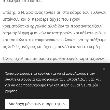
πρόληψης στο δάσος.
Επίσης, ο Ν. Σοφιανός τόνισε ότι στο κάδρο των ευθυνών
μπαίνουν και οι περιφερειάρχες που έχουν
χρηματοδοτικά εργαλεία αλλά δεν τα προσανατολίζουν
στην πρόληψη φυσικών καταστροφών και κάλεσε ενόψει
και τοπικών και περιφερειακών εκλογών, να προτάξουμε
τις λαϊκές ανάγκες και όχι τις επενδύσεις για τα κέρδη.
Τέλος, σχολίασε ότι όσο ο πρωθυπουργός «τραπέζωνε»
τον Ζελένσκι στην Αθήνα και κόμπαζε για τον ρόλο της
Αλεξανδρούπολης στο μακελειό ΝΑΤΟ - Πούτιν, αυτή
Χρησιμοποιούμε τα cookies για να εξασφαλίσουμε την
καιγόταν.
σωστή λειτουργία και ασφάλεια των ιστοσελίδων μας και
για να σας προσφέρουμε την καλύτερη δυνατή εμπειρία
χρήσης.
Share
Αποδοχή μόνο των απαραίτητων