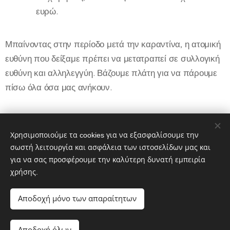
ευρώ.
Μπαίνοντας στην περίοδο μετά την καραντίνα, η ατομική
ευθύνη που δείξαμε πρέπει να μετατραπεί σε συλλογική
ευθύνη και αλληλεγγύη. Βάζουμε πλάτη για να πάρουμε
πίσω όλα όσα μας ανήκουν.
Τη δήλωση μπορείτε να δείτε και στο
https://athina984.gr/wp-site/2020/04/18/i-athina-
Χρησιμοποιούμε τα cookies για να εξασφαλίσουμε την
einai-oi-anthropoi-tis/
σωστή λειτουργία και ασφάλεια των ιστοσελίδων μας και
για να σας προσφέρουμε την καλύτερη δυνατή εμπειρία
χρήσης.
Share
Αποδοχή μόνο των απαραίτητων
Αποδοχή όλων