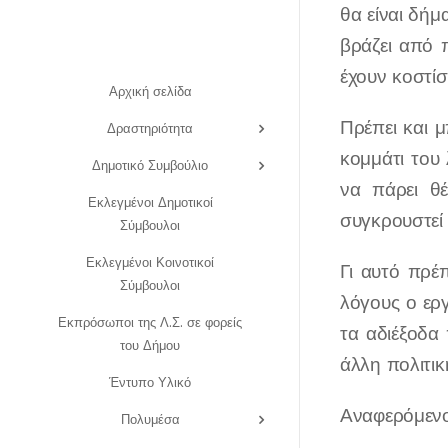
θα είναι δήμ
βράζει από 
έχουν κοστίσ
Αρχική σελίδα
Πρέπει και 
Δραστηριότητα
κομμάτι του 
Δημοτικό Συμβούλιο
να πάρει θέ
Εκλεγμένοι Δημοτικοί
συγκρουστεί 
Σύμβουλοι
Εκλεγμένοι Κοινοτικοί
Γι αυτό πρέ
Σύμβουλοι
λόγους ο εργ
Εκπρόσωποι της Λ.Σ. σε φορείς
τα αδιέξοδα 
του Δήμου
άλλη πολιτι
Έντυπο Υλικό
Αναφερόμενος
Πολυμέσα