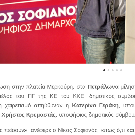
Πετράλωνα
ωση στην πλατεία Μερκούρη, στα
μίλησ
μέλος του ΠΓ της ΚΕ του ΚΚΕ, δημοτικός σύμβ
Κατερίνα Γεράκη
η χαιρετισμό απηύθυναν η
, υπο
Χρήστος Κρεμαστάς
ο
, υποψήφιος δημοτικός σύμβου
ς πείσουν
»,
ανέφερε ο Νίκος Σοφιανός,
«πως ό,τι κα