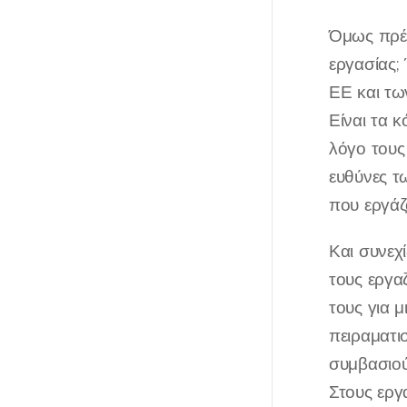
Όμως πρέπ
εργασίας;
ΕΕ και τω
Είναι τα 
λόγο τους
ευθύνες τ
που εργάζ
Και συνεχ
τους εργα
τους για μ
πειραματι
συμβασιού
Στους εργ