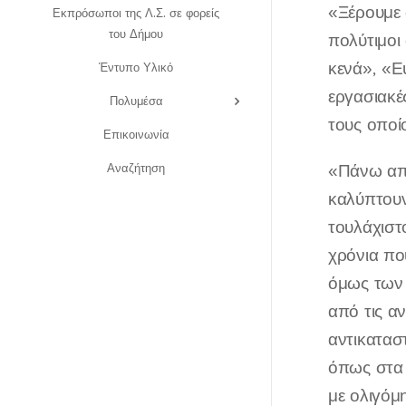
«Ξέρουμε 
Εκπρόσωποι της Λ.Σ. σε φορείς
του Δήμου
πολύτιμοι
κενά», «Ε
Έντυπο Υλικό
εργασιακέ
Πολυμέσα
τους οποί
Επικοινωνία
Αναζήτηση
«Πάνω από
καλύπτουν
τουλάχιστ
χρόνια πο
όμως των 
από τις α
αντικατασ
όπως στα 
με ολιγόμ