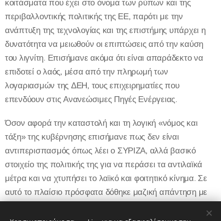
κοιτάσματα που έχει στο όνομα των ρύπων και της
περιβαλλοντικής πολιτικής της ΕΕ, παρότι με την
ανάπτυξη της τεχνολογίας και της επιστήμης υπάρχει η
δυνατότητα να μειωθούν οι επιπτώσεις από την καύση
του λιγνίτη. Επισήμανε ακόμα ότι είναι απαράδεκτο να
επιδοτεί ο λαός, μέσα από την πληρωμή των
λογαριασμών της ΔΕΗ, τους επιχειρηματίες που
επενδύουν στις Ανανεώσιμες Πηγές Ενέργειας.
Όσον αφορά την καταστολή και τη λογική «νόμος και
τάξη» της κυβέρνησης επισήμανε πως δεν είναι
αντιπερισπασμός όπως λέει ο ΣΥΡΙΖΑ, αλλά βασικό
στοιχείο της πολιτικής της για να περάσει τα αντιλαϊκά
μέτρα και να χτυπήσει το λαϊκό και φοιτητικό κίνημα. Σε
αυτό το πλαίσιο πρόσφατα δόθηκε μαζική απάντηση με
την αντιαμερικανική πορεία του Πολυτεχνείου, αλλά θα
δοθεί και συνέχεια στους νέους αγώνες των φοιτητών και