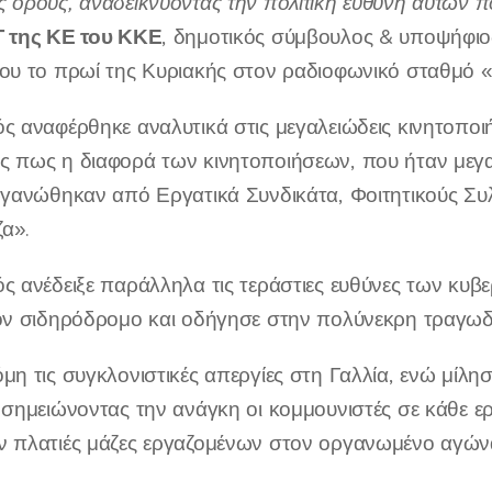
ς όρους, αναδε
ικνύοντας
την πολιτική ευθύνη
αυτών 
 της ΚΕ του ΚΚΕ
, δημοτικός σύμβουλος & υποψήφιο
του το πρωί της Κυριακής στον ραδιοφωνικό σταθμό 
ς αναφέρθηκε αναλυτικά στις μεγαλειώδεις κινητοποι
ς πως η διαφορά των κινητοποιήσεων, που ήταν μεγα
ργανώθηκαν από Εργατικά Συνδικάτα, Φοιτητικούς Συλ
α».
ς ανέδειξε παράλληλα τις τεράστιες ευθύνες των κυβ
τον σιδηρόδρομο και οδήγησε στην πολύνεκρη τραγωδ
μη τις συγκλονιστικές απεργίες στη Γαλλία, ενώ μίλη
, σημειώνοντας την ανάγκη οι κομμουνιστές σε κάθε
ν πλατιές μάζες εργαζομένων στον οργανωμένο αγών