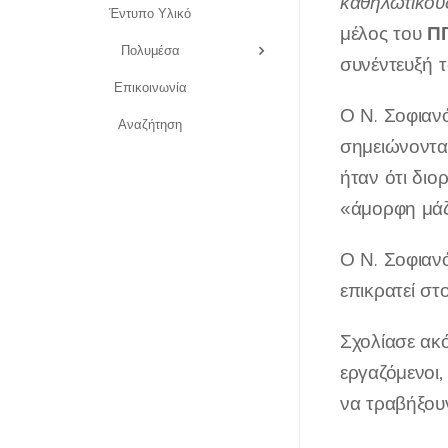
καθηλωτικού
Έντυπο Υλικό
ΠΓ
μέλος του
Πολυμέσα
συνέντευξή 
Επικοινωνία
Ο Ν. Σοφιανό
Αναζήτηση
σημειώνοντα
ήταν ότι διο
«άμορφη μάζ
Ο Ν. Σοφιανό
επικρατεί σ
Σχολίασε ακό
εργαζόμενοι
να τραβήξου