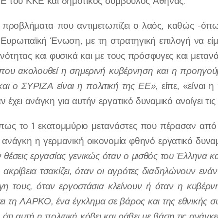
ΚΕ του ΚΚΕ και δημοτικός σύμβουλος Αθήνας.
 προβλήματα που αντιμετωπίζει ο λαός, καθώς -όπως 
 Ευρωπαϊκή Ένωση, με τη στρατηγική επιλογή να είμα
νότητας και φυσικά και με τους πρόσφυγες και μετανά
 που ακολουθεί η σημερινή κυβέρνηση και η προηγούμ
αι ο ΣΥΡΙΖΑ είναι η πολιτική της ΕΕ»
, είπε, «είναι
ν έχει ανάγκη για αυτήν εργατικό δυναμικό ανοίγει τις
πως το 1 εκατομμύριο μετανάστες που πέρασαν από
ίχε ανάγκη η γερμανική οικονομία φθηνό εργατικό δυ
 θέσεις εργασίας γενικώς όταν ο μισθός του Έλληνα και
 ακρίβεια τσακίζει, όταν οι αγρότες διαδηλώνουν ενάν
 γη τους, όταν εργοστάσια κλείνουν ή όταν η κυβέ
σει τη ΛΑΡΚΟ, ένα έγκλημα σε βάρος και της εθνικής σ
ότι αυτή η πολιτική κόβει και ράβει με βάση τις ανάγκ