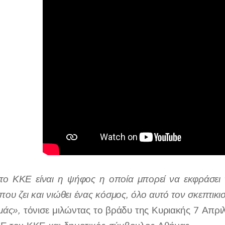
ο ΚΚΕ είναι η ψήφος η οποία μπορεί να εκφράσει τ
ου ζει και νιώθει ένας κόσμος, όλο αυτό τον σκεπτικισ
μάς»,
τόνισε μιλώντας το βράδυ της Κυριακής 7 Απ