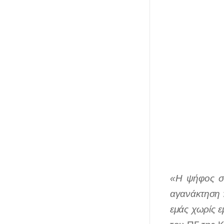
«Η ψήφος στ
αγανάκτηση π
εμάς χωρίς ε