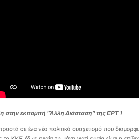
ξη στην εκπομπή "Άλλη Διάσταση" της ΕΡΤ 1
προστά σε ένα νέο πολιτικό συσχετισμό που διαμορφώ
ς το ΚΚΕ έδινε ενιαία τη μάχη γιατί ενιαία είναι η επ