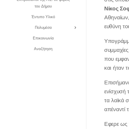
του Δήμου
Νίκος Σο
Αθηναίων,
Έντυπο Υλικό
ευθύνη το
Πολυμέσα
Επικοινωνία
Υπογράμμι
Αναζήτηση
συμμαχίες
που εμφαν
και ήταν 
Επισήμανε
ενίσχυσή τ
τα λαϊκά 
απέναντί 
Εφερε ως 