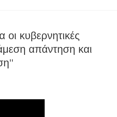
α οι κυβερνητικές
 άμεση απάντηση και
ση"