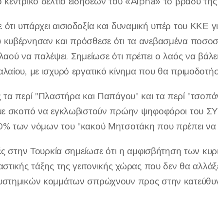
 κεντρικό δελτίο ειδήσεων του «Alpha» το βράδυ της
ότι υπάρχει αισιοδοξία και δυναμική υπέρ του ΚΚΕ γ
 κυβέρνησαν και πρόσθεσε ότι τα ανεβασμένα ποσο
λαού να παλέψει. Σημείωσε ότι πρέπει ο λαός να βάλει
λαίου, με ισχυρό εργατικό κίνημα που θα πριμοδοτή
ς τα περί "Πλαστήρα και Παπάγου" και τα περί "τσοπ
 με σκοπό να εγκλωβιστούν πρώην ψηφοφόροι του ΣΥ
0% των νόμων του "κακού Μητσοτάκη που πρέπει να φ
γές στην Τουρκία σημείωσε ότι η αμφισβήτηση των κυρ
αστικής τάξης της γειτονικής χώρας που δεν θα αλλάξε
υστημικών κομμάτων σπρώχνουν προς στην κατεύθυνσ