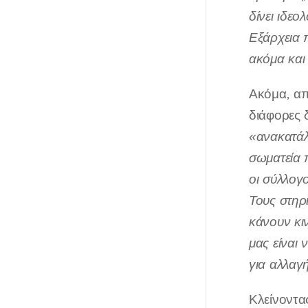
δίνει ιδε
Εξάρχεια 
ακόμα και
Ακόμα, απά
διάφορες 
«ανακατά
σωματεία π
οι σύλλογ
Τους στηρ
κάνουν κι
μας είναι
για αλλαγ
Κλείνοντα