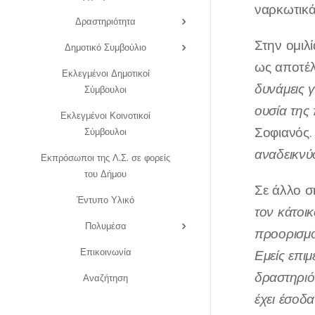
ναρκωτικά
Δραστηριότητα
Στην ομιλ
Δημοτικό Συμβούλιο
ως αποτέλ
Εκλεγμένοι Δημοτικοί
δυνάμεις γ
Σύμβουλοι
ουσία της 
Εκλεγμένοι Κοινοτικοί
Σοφιανός.
Σύμβουλοι
αναδεικνύο
Εκπρόσωποι της Λ.Σ. σε φορείς
του Δήμου
Σε άλλο σ
Έντυπο Υλικό
τον κάτοικ
Πολυμέσα
προορισμός
Επικοινωνία
Εμείς επι
δραστηριότ
Αναζήτηση
έχει έσοδα