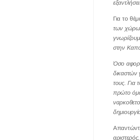
εξαντλήσει
Για το θέ
των χώρων
γνωρίζουμ
στην Καπο
Όσο αφορ
δικαστών 
τους. Για
πρώτο όμω
ναρκοθετού
δημιουργί
Απαντώντ
αριστερός