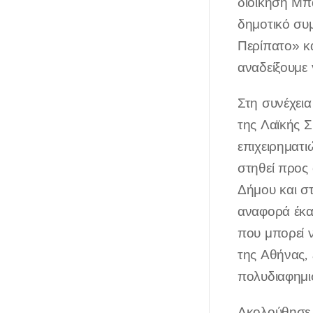
διοίκηση Μπ
δημοτικό συμ
Περίπατο» κα
αναδείξουμε 
Στη συνέχεια
της Λαϊκής Σ
επιχειρηματι
στηθεί προς
Δήμου και στ
αναφορά έκαν
που μπορεί ν
της Αθήνας,
πολυδιαφημι
Ακολούθησε 