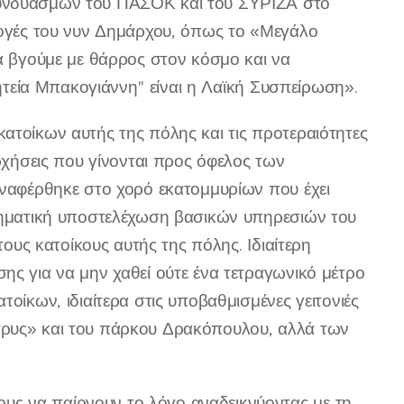
συνδυασμών του ΠΑΣΟΚ και του ΣΥΡΙΖΑ στο
ιλογές του νυν Δημάρχου, όπως το «Μεγάλο
να βγούμε με θάρρος στον κόσμο και να
θητεία Μπακογιάννη'' είναι η Λαϊκή Συσπείρωση».
ατοίκων αυτής της πόλης και τις προτεραιότητες
αρχήσεις που γίνονται προς όφελος των
Αναφέρθηκε στο χορό εκατομμυρίων που έχει
κληματική υποστελέχωση βασικών υπηρεσιών του
τους κατοίκους αυτής της πόλης. Ιδιαίτερη
ης για να μην χαθεί ούτε ένα τετραγωνικό μέτρο
οίκων, ιδιαίτερα στις υποβαθμισμένες γειτονιές
τρυς» και του πάρκου Δρακόπουλου, αλλά των
υς να παίρνουν το λόγο αναδεικνύοντας με τη