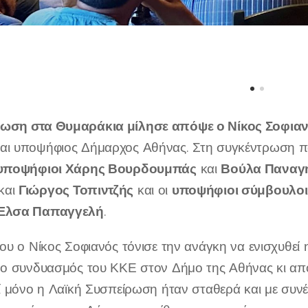
ρωση στα Θυμαράκια μίλησε απόψε ο Νίκος Σοφια
αι υποψήφιος Δήμαρχος Αθήνας. Στη συγκέντρωση π
υ υποψήφιοι Χάρης Βουρδουμπάς
Βούλα Παναγ
και
Γιώργος Τοπιντζής
υποψήφιοι σύμβουλοι
και
και οι
Έλσα Παπαγγελή
.
του ο Νίκος Σοφιανός τόνισε την ανάγκη να ενισχυθεί
ί ο συνδυασμός του ΚΚΕ στον Δήμο της Αθήνας κι απ
τί μόνο η Λαϊκή Συσπείρωση ήταν σταθερά και με συν