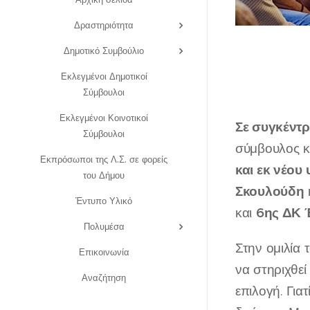
Δραστηριότητα
Δημοτικό Συμβούλιο
Εκλεγμένοι Δημοτικοί
Σύμβουλοι
Εκλεγμένοι Κοινοτικοί
Σε συγκέντ
Σύμβουλοι
σύμβουλος κ
Εκπρόσωποι της Λ.Σ. σε φορείς
και εκ νέο
του Δήμου
Σκουλούδη
Έντυπο Υλικό
6ης ΔΚ 
και
Πολυμέσα
Στην ομιλία 
Επικοινωνία
να στηριχθε
Αναζήτηση
επιλογή. Για