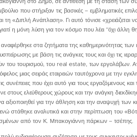
ακογιάννη στο Δήμο, σε αντίθεση με τη στάση των 
βούλιο που στήριξαν τις βασικές – εμβληματικές επ
ι τη «Διπλή Ανάπλαση». Γι αυτό τόνισε «χρειάζεται 
γιατί η μόνη λύση για τον κόσμο που λέει ''όχι άλλη 
 αναφέρθηκε στα ζητήματα της καθημερινότητας των κ
υσπείρωσης με βάση τις ανάγκες τους και όχι τις ιερ
ών του τουρισμού, του real estate, των εργολάβων. 
 όφελος μιας σειράς εταιρειών ταυτόχρονα με την εγ
ις συνέπειες που έχει αυτό για τους εργαζόμενους και 
ε στους ελεύθερους χώρους και την ανάγκη διεκδίκησ
α αξιοποιηθεί για την άθληση και την αναψυχή των κατ
 ενώ στάθηκε αναλυτικά και στην περίπτωση του «Βό
σμένων από τον Κ. Μπακογιάννη πάρκων – τσέπης.
πολύ ενδιαφέρουσα συζήτηση με τους συγκεντρωμένο