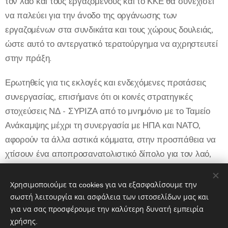
τον λαό και τους εργαζόμενους και το ΚΚΕ θα συνεχίσει
να παλεύει για την άνοδο της οργάνωσης των
εργαζομένων στα συνδικάτα και τους χώρους δουλειάς,
ώστε αυτό το αντεργατικό τερατούργημα να αχρηστευτεί
στην πράξη.
Ερωτηθείς για τις εκλογές και ενδεχόμενες προτάσεις
συνεργασίας, επισήμανε ότι οι κοινές στρατηγικές
στοχεύσεις ΝΔ - ΣΥΡΙΖΑ από το μνημόνιο με το Ταμείο
Ανάκαμψης μέχρι τη συνεργασία με ΗΠΑ και ΝΑΤΟ,
αφορούν τα άλλα αστικά κόμματα, στην προσπάθεια να
χτίσουν ένα αποπροσανατολιστικό δίπολο για τον λαό,
και όχι το ΚΚΕ. Ο εργαζόμενος λαός έχει ανάγκη από ένα
δυνατό ΚΚΕ γιατί είναι αντιμέτωπος με πολλαπλά
Χρησιμοποιούμε τα cookies για να εξασφαλίσουμε την
αδιέξοδα που του έχουν φορτώσει όλες οι κυβερνήσεις.
σωστή λειτουργία και ασφάλεια των ιστοσελίδων μας και
για να σας προσφέρουμε την καλύτερη δυνατή εμπειρία
χρήσης.