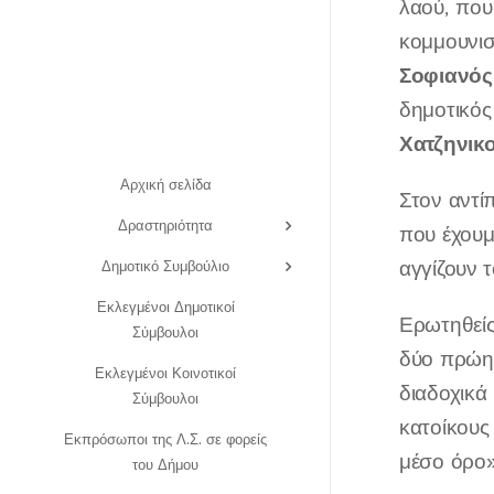
λαού, που
κομμουνισ
Σοφιανός
δημοτικός
Χατζηνικ
Αρχική σελίδα
Στον αντί
Δραστηριότητα
που έχουμ
αγγίζουν 
Δημοτικό Συμβούλιο
Εκλεγμένοι Δημοτικοί
Ερωτηθεί
Σύμβουλοι
δύο πρώην
Εκλεγμένοι Κοινοτικοί
διαδοχικά
Σύμβουλοι
κατοίκους
Εκπρόσωποι της Λ.Σ. σε φορείς
μέσο όρο»
του Δήμου