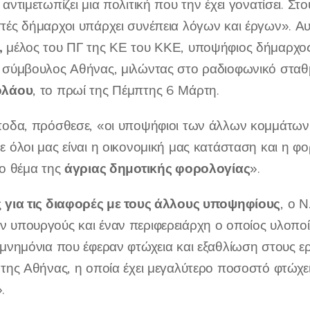
 αντιμετωπίζει μια πολιτική που την έχει γονατίσει. 
τές δήμαρχοι υπάρχει συνέπεια λόγων και έργων». Α
,
μέλος του ΠΓ της ΚΕ του ΚΚΕ, υποψήφιος δήμαρχος
 σύμβουλος Αθήνας, μιλώντας στο ραδιοφωνικό στα
ολάου
, το πρωί της Πέμπτης 6 Μάρτη.
ποδα, πρόσθεσε, «οι υποψήφιοι των άλλων κομμάτων
ε όλοι μας είναι η οικονομική μας κατάσταση και η φο
άγριας δημοτικής φορολογίας
το θέμα της
».
για τις διαφορές με τους άλλους υποψηφίους
ς
, ο Ν
 υπουργούς και έναν περιφερειάρχη ο οποίος υλοποίη
 μνημόνια που έφεραν φτώχεια και εξαθλίωση στους ερ
 της Αθήνας, η οποία έχει μεγαλύτερο ποσοστό φτώχε
.