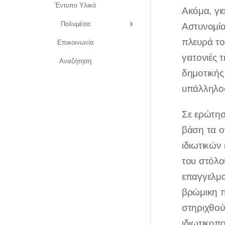
Έντυπο Υλικό
Ακόμα, γι
Πολυμέσα
Αστυνομία
πλευρά το
Επικοινωνία
γειτονιές
Αναζήτηση
δημοτικής
υπάλληλος
Σε ερώτησ
βάση τα ο
ιδιωτικών 
του στόλο
επαγγελμα
βρώμικη π
στηριχθού
ιδιωτικοπο