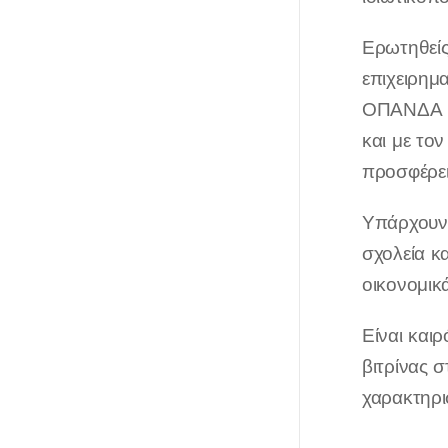
Ερωτηθείς
επιχειρημ
ΟΠΑΝΔΑ (Ο
και με το
προσφέρει
Υπάρχουν 
σχολεία κ
οικονομικ
Είναι καιρ
βιτρίνας σ
χαρακτηρι