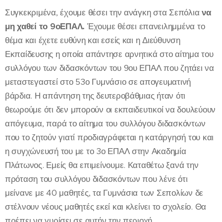
Συγκεκριμένα, έχουμε θέσει την ανάγκη στα Σεπόλια
να
μη χαθεί το 9
ο
ΕΠΑΛ.
Έχουμε θέσει επανειλημμένα το
θέμα και έχετε ευθύνη και εσείς και η Διεύθυνση
Εκπαίδευσης η οποία απάντησε αρνητικά στο αίτημα του
συλλόγου των διδασκόντων του 9ου ΕΠΑΛ που ζητάει να
μεταστεγαστεί στο 53ο Γυμνάσιο σε απογευματινή
βάρδια. Η απάντηση της δευτεροβάθμιας ήταν ότι
θεωρούμε ότι δεν μπορούν οι εκπαιδευτικοί να δουλεύουν
απόγευμα, παρά το αίτημα του συλλόγου διδασκόντων
που το ζητούν γιατί προδιαγράφεται η κατάργησή του και
η συγχώνευσή του με το 3ο ΕΠΑΛ στην Ακαδημία
Πλάτωνος. Εμείς θα επιμείνουμε. Καταθέτω ξανά την
πρόταση του συλλόγου διδασκόντων που λένε ότι
μείνανε με 40 μαθητές, τα Γυμνάσια των Σεπολίων δε
στέλνουν νέους μαθητές εκεί και κλείνει το σχολείο. Θα
πρέπει να γυρίσει σε αυτήν την περιοχή.