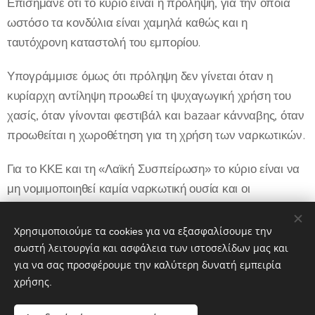
Επισήμανε ότι το κύριο είναι η πρόληψη, για την οποία
ωστόσο τα κονδύλια είναι χαμηλά καθώς και η
ταυτόχρονη καταστολή του εμπορίου.
Υπογράμμισε όμως ότι πρόληψη δεν γίνεται όταν η
κυρίαρχη αντίληψη προωθεί τη ψυχαγωγική χρήση του
χασίς, όταν γίνονται φεστιβάλ και bazaar κάνναβης, όταν
προωθείται η χωροθέτηση για τη χρήση των ναρκωτικών.
Για το ΚΚΕ και τη «Λαϊκή Συσπείρωση» το κύριο είναι να
μη νομιμοποιηθεί καμία ναρκωτική ουσία και οι
εξαρτημένοι να ενταχθούν σε προγράμματα
απεξάρτησης με ταυτόχρονη στήριξη για την ένταξή τους
Χρησιμοποιούμε τα cookies για να εξασφαλίσουμε την
στην κοινωνία μετά την αποθεραπεία τους.
σωστή λειτουργία και ασφάλεια των ιστοσελίδων μας και
για να σας προσφέρουμε την καλύτερη δυνατή εμπειρία
χρήσης.
Share