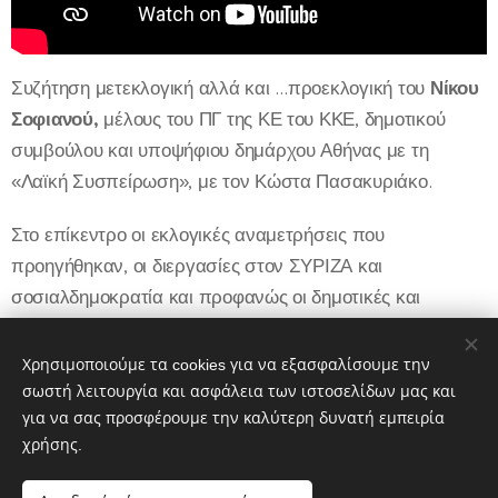
Συζήτηση μετεκλογική αλλά και …προεκλογική του
Νίκου
Σοφιανού,
μέλους του ΠΓ της ΚΕ του ΚΚΕ, δημοτικού
συμβούλου και υποψήφιου δημάρχου Αθήνας με τη
«Λαϊκή Συσπείρωση», με τον Κώστα Πασακυριάκο.
Στο επίκεντρο οι εκλογικές αναμετρήσεις που
προηγήθηκαν, οι διεργασίες στον ΣΥΡΙΖΑ και
σοσιαλδημοκρατία και προφανώς οι δημοτικές και
περιφερειακές εκλογές του Οκτώβρη, η ανάγκη στήριξης
των ψηφοδελτίων της «Λαϊκής Συσπείρωσης» σε όλους
Χρησιμοποιούμε τα cookies για να εξασφαλίσουμε την
τους δήμους και Περιφέρειες της χώρας.
σωστή λειτουργία και ασφάλεια των ιστοσελίδων μας και
για να σας προσφέρουμε την καλύτερη δυνατή εμπειρία
χρήσης.
Share