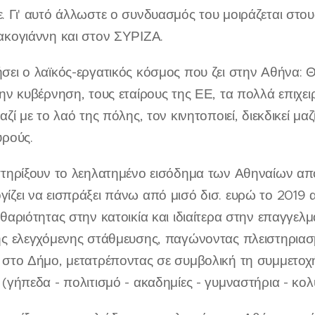
. Γι' αυτό άλλωστε ο συνδυασμός του μοιράζεται στ
ακογιάννη και στον ΣΥΡΙΖΑ.
σει ο λαϊκός-εργατικός κόσμος που ζει στην Αθήνα: 
την κυβέρνηση, τους εταίρους της ΕΕ, τα πολλά επιχ
αζί με το λαό της πόλης, τον κινητοποιεί, διεκδικεί μα
υρούς.
στηρίξουν το λεηλατημένο εισόδημα των Αθηναίων α
ίζει να εισπράξει πάνω από μισό δισ. ευρώ το 2019 
αθαριότητας στην κατοικία και ιδιαίτερα στην επαγγελ
ης ελεγχόμενης στάθμευσης, παγώνοντας πλειστηριασ
 στο Δήμο, μετατρέποντας σε συμβολική τη συμμετοχ
 (γήπεδα - πολιτισμό - ακαδημίες - γυμναστήρια - κο