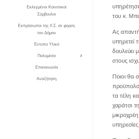
υπηρέτησε
Εκλεγμένοι Κοινοτικοί
Σύμβουλοι
του κ. Μπ
Εκπρόσωποι της Λ.Σ. σε φορείς
Ας απαντή
του Δήμου
υπηρετεί 
Έντυπο Υλικό
δουλεύει μ
Πολυμέσα
στους ισχ
Επικοινωνία
Ποιοι θα 
Αναζήτηση
προϋπολογ
τα τέλη κ
χαράτσι τ
μικροχρέη
υπηρεσίες