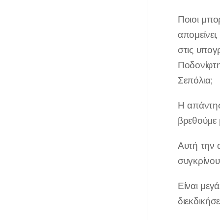
Ποιοι μπο
απομείνει
στις υπογ
Ποδονίφτη
Σεπόλια;
Η απάντησ
βρεθούμε 
Αυτή την 
συγκρίνου
Είναι μεγ
διεκδικήσ