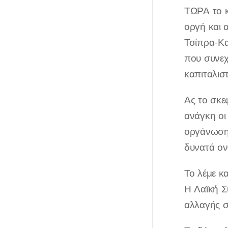
ΤΩΡΑ το κ
οργή και 
Τσίπρα-Κα
που συνεχ
καπιταλισ
Ας το σκε
ανάγκη οι 
οργάνωση 
δυνατά ον
Το λέμε κα
Η Λαϊκή Σ
αλλαγής σ