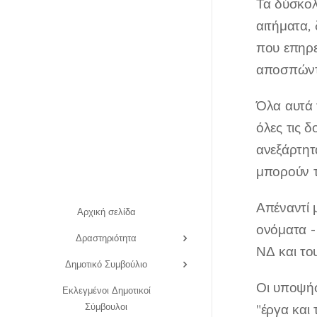
Τα δύσκολ
αιτήματα,
που επηρε
αποσπώντα
Όλα αυτά τ
όλες τις δ
ανεξάρτητ
μπορούν τ
Απέναντί 
Αρχική σελίδα
ονόματα -
Δραστηριότητα
ΝΔ και το
Δημοτικό Συμβούλιο
Οι υποψήφ
Εκλεγμένοι Δημοτικοί
Σύμβουλοι
"έργα και