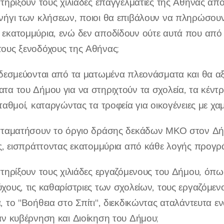
στηρίξουν τους χιλιάδες επαγγελματίες της Αθήνας 
νήγι των κλήσεων, ποιοι θα επιβάλουν να πληρώσουν 
εκατομμύρια, ενώ δεν αποδίδουν ούτε αυτά που από τ
ους ξενοδόχους της Αθήνας;
 δεσμεύονται από τα ματωμένα πλεονάσματα και θα α
τα του Δήμου για να στηριχτούν τα σχολεία, τα κέντρ
σταθμοί, καταργώντας τα τροφεία για οικογένειες με χ
σταματήσουν το όργιο δράσης δεκάδων ΜΚΟ στον Δήμο
ες, εισπράττοντας εκατομμύρια από κάθε λογής προγρ
στηρίξουν τους χιλιάδες εργαζόμενους του Δήμου, όπω
χους, τις καθαρίστριες των σχολείων, τους εργαζόμεν
, το "Βοήθεια στο Σπίτι", διεκδικώντας αταλάντευτα ε
αν κυβέρνηση και Διοίκηση του Δήμου;