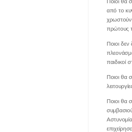
Ποιοι θα 
από το κυ
χρωστούν 
πρώτους τ
Ποιοι δεν
πλεονάσμα
παιδικοί 
Ποιοι θα 
λειτουργί
Ποιοι θα 
συμβασιού
Αστυνομία
επιχείρησ