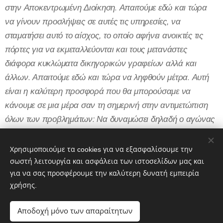
στην Αποκεντρωμένη Διοίκηση. Απαιτούμε εδώ και τώρα
να γίνουν προσλήψεις σε αυτές τις υπηρεσίες, να
σταματήσει αυτό το αίσχος, το οποίο αφήνει ανοικτές τις
πόρτες για να εκμεταλλεύονται και τους μετανάστες
διάφορα κυκλώματα δικηγορικών γραφείων αλλά και
άλλων. Απαιτούμε εδώ και τώρα να ληφθούν μέτρα. Αυτή
είναι η καλύτερη προσφορά που θα μπορούσαμε να
κάνουμε σε μια μέρα σαν τη σημερινή στην αντιμετώπιση
όλων των προβλημάτων: Να δυναμώσει δηλαδή ο αγώνας
στην ουσία, ο κοινός αγώνας Ελλήνων και μεταναστών
εργαζομένων απέναντι σε αυτή τη βάρβαρη πολιτική που
Χρησιμοποιούμε τα cookies για να εξασφαλίσουμε την
αντιμετωπίζουμε»
.
σωστή λειτουργία και ασφάλεια των ιστοσελίδων μας και
για να σας προσφέρουμε την καλύτερη δυνατή εμπειρία
χρήσης.
Share
Αποδοχή μόνο των απαραίτητων