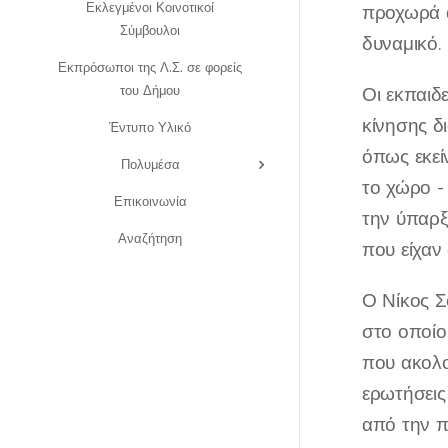
Εκλεγμένοι Κοινοτικοί
προχωρά α
Σύμβουλοι
δυναμικό.
Εκπρόσωποι της Λ.Σ. σε φορείς
του Δήμου
Οι εκπαιδε
κίνησης δ
Έντυπο Υλικό
όπως εκεί
Πολυμέσα
το χώρο -
Επικοινωνία
την ύπαρξ
Αναζήτηση
που είχαν
Ο Νίκος Σ
στο οποίο
που ακολο
ερωτήσεις
από την π