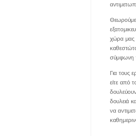
αντιμετωπί
Θεωρούμε 
εξατομικε
χώρα μας 
καθεστώτο
σύμφωνη γ
Για τους 
είτε από 
δουλεύουν
δουλειά κ
να αντιμετ
καθημερι