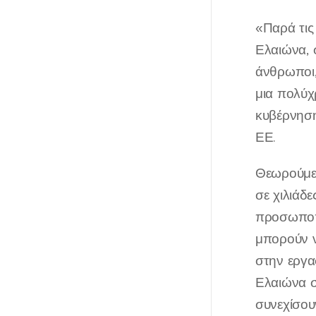
«Παρά τις
Ελαιώνα, 
άνθρωποι,
μια πολύχ
κυβέρνηση
ΕΕ.
Θεωρούμε 
σε χιλιάδ
προσωποπο
μπορούν ν
στην εργα
Ελαιώνα σ
συνεχίσουν