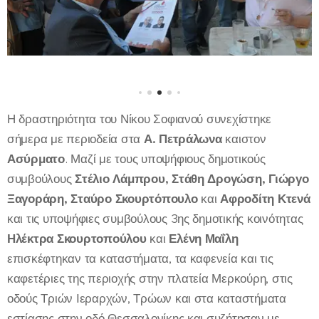
Η δραστηριότητα του Νίκου Σοφιανού συνεχίστηκε
σήμερα με περιοδεία στα
Α.
Πετράλωνα
καιστον
Ασύρματο
. Μαζί με τους υποψήφιους δημοτικούς
συμβούλους
Στέλιο Λάμπρου, Στάθη Δρογώση, Γιώργο
Ξαγοράρη, Σταύρο Σκουρτόπουλο
και
Αφροδίτη Κτενά
και τις υποψήφιες συμβούλους 3ης δημοτικής κοινότητας
Ηλέκτρα Σκουρτοπούλου
και
Ελένη Μα
ΐ
λη
επισκέφτηκαν τα καταστήματα, τα καφενεία και τις
καφετέριες της περιοχής στην πλατεία Μερκούρη, στις
οδούς Τριών Ιεραρχών, Τρώων και στα καταστήματα
εστίασης στην οδό Θεσσαλονίκης και συζήτησαν με