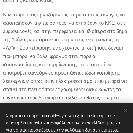
αυτές τις κατευθύνσεις.
Καλέσαμε τους εργαζόμενους μπροστά στις εκλογές να
αξιοποιήσουν την πείρα τους, να στηρίξουν το ΚΚΕ, στις
ευρωεκλογές και στην περιφέρεια και ιδιαίτερα στο δήμο
της Αθήνας να πάρουν τα μέτρα τους ενισχύοντας τη
«Λαϊκή Συσπείρωση», ενισχύοντας τη δική τους δύναμη
που μπορεί να βάλει φραγμό στην πορεία
ιδιωτικοποίησης και συρρίκνωσης, που μπορεί να
αποτρέψει καινούργιες προσπάθειες ιδιωτικοποίησης
λειτουργιών όπως στον ηλεκτροφωτισμό, που μπορεί να
σταθεί στο πλευρό των εργαζομένων διεκδικώντας τα
εργασιακά τους δικαιώματα, αλλά και θέσεις μόνιμου
προσωπικού για να μπορέσει ο δήμος της Αθήνας να
ανταποκριθεί στην πιεστική καθημερινότητα του λαού της
Χρησιμοποιούμε τα cookies για να εξασφαλίσουμε την
πόλης».
σωστή λειτουργία και ασφάλεια των ιστοσελίδων μας και
για να σας προσφέρουμε την καλύτερη δυνατή εμπειρία