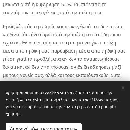
μειώσει αυτή η κυβέρνηση 50%. Τα υπόλοιπα τα
τσοντάρουν οι οικογένειες από την τσέπη τους.
Εμείς λέμε ότι ο μαθητής και η οικογένειά του δεν πρέπει
να δίνει ούτε ένα ευρώ από την τσέπη του στο δημόσιο
σχολείο. Είναι ένα αίτημα που μπορεί να γίνει πράξη
μέσα από τη δική σας παρέμβαση, μέσα από τη δική σας
πίεση γιατί τα προβλήματα αν δεν τα αντιμετωπίζουμε
δυναμικά, αν δεν απαιτήσουμε, αν δε διεκδικήσετε μαζί
με τους γονείς σας, αλλά και τους εκπαιδευτικούς, αυτοί
που κυβερνούν είτε το δήμο είτε το κράτος, δεν πρόκειται
να ενδιαφερθούν για τις δικές σας ανάγκες», τόνισε
Χρησιμοποιούμε τα cookies για να εξασφαλίσουμε την
μεταξύ άλλων ο Ν. Σοφιανός.
σωστή λειτουργία και ασφάλεια των ιστοσελίδων μας και
για να σας προσφέρουμε την καλύτερη δυνατή εμπειρία
χρήσης.
Share
Αποδοχή μόνο των απαραίτητων