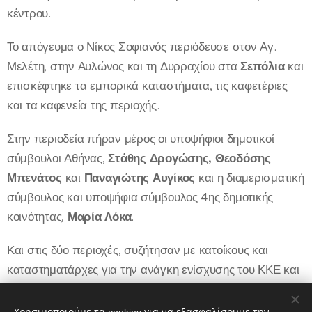
κέντρου.
Το απόγευμα ο Νίκος Σοφιανός περιόδευσε στον Αγ.
Μελέτη, στην Αυλώνος και τη Δυρραχίου στα
Σεπόλια
και
επισκέφτηκε τα εμπορικά καταστήματα, τις καφετέριες
και τα καφενεία της περιοχής.
Στην περιοδεία πήραν μέρος οι υποψήφιοι δημοτικοί
σύμβουλοι Αθήνας,
Στάθης Δρογώσης, Θεοδόσης
Μπενάτος
και
Παναγιώτης Αυγίκος
και η διαμερισματική
σύμβουλος και υποψήφια σύμβουλος 4ης δημοτικής
κοινότητας,
Μαρία Λόκα
.
Και στις δύο περιοχές, συζήτησαν με κατοίκους και
καταστηματάρχες για την ανάγκη ενίσχυσης του ΚΚΕ και
της «Λαϊκής Συσπείρωσης» στις εκλογές της Κυριακής και
τους κάλεσαν να πάρουν μέρος στην αυριανή κεντρική