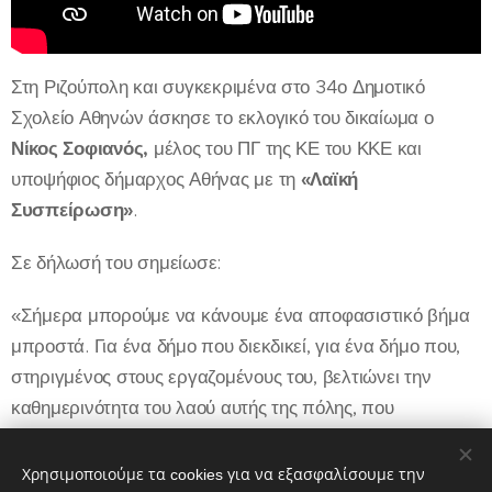
Στη Ριζούπολη και συγκεκριμένα στο 34ο Δημοτικό
Σχολείο Αθηνών άσκησε το εκλογικό του δικαίωμα ο
Νίκος Σοφιανός,
μέλος του ΠΓ της ΚΕ του ΚΚΕ και
υποψήφιος δήμαρχος Αθήνας με τη
«Λαϊκή
Συσπείρωση»
.
Σε δήλωσή του σημείωσε:
«Σήμερα μπορούμε να κάνουμε ένα αποφασιστικό βήμα
μπροστά. Για ένα δήμο που διεκδικεί, για ένα δήμο που,
στηριγμένος στους εργαζομένους του, βελτιώνει την
καθημερινότητα του λαού αυτής της πόλης, που
δοκιμάζεται από την πολιτική της κυβέρνησης και της ΕΕ.
Είναι δυνατό αυτό το βήμα. Καλούμε τον κόσμο να το
Χρησιμοποιούμε τα cookies για να εξασφαλίσουμε την